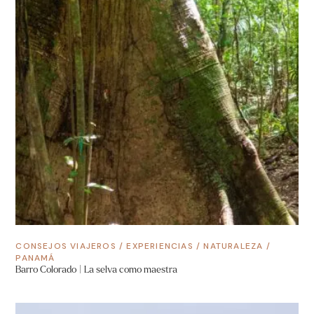
CONSEJOS VIAJEROS
/
EXPERIENCIAS
/
NATURALEZA
/
PANAMÁ
Barro Colorado | La selva como maestra