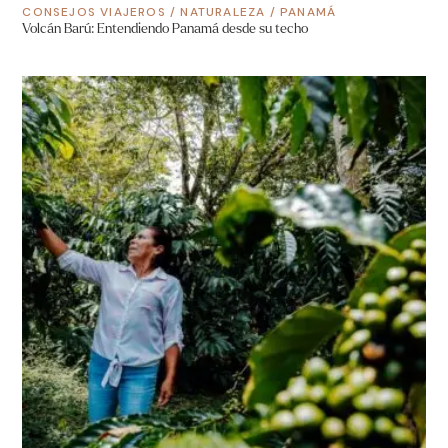
CONSEJOS VIAJEROS
/
NATURALEZA
/
PANAMÁ
Volcán Barú: Entendiendo Panamá desde su techo