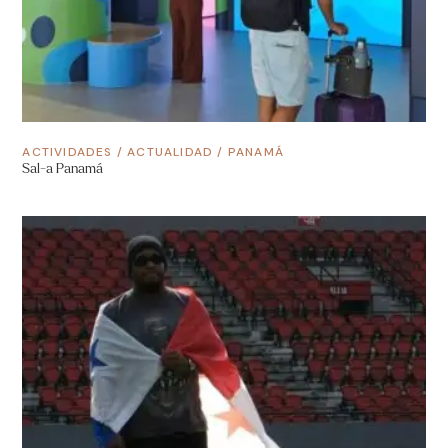
ACTIVIDADES
/
ACTUALIDAD
/
PANAMÁ
Sal-a Panamá