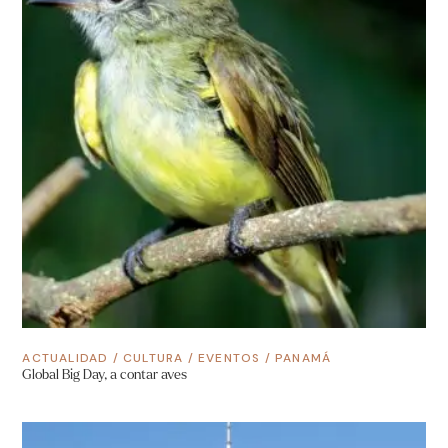
ACTUALIDAD
/
CULTURA
/
EVENTOS
/
PANAMÁ
Global Big Day, a contar aves