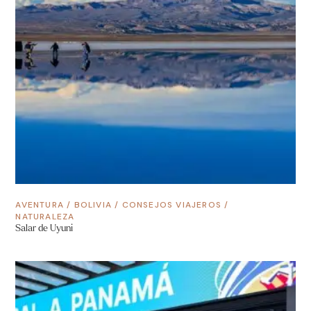
AVENTURA
/
BOLIVIA
/
CONSEJOS VIAJEROS
/
NATURALEZA
Salar de Uyuni