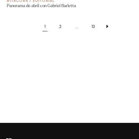
BITÁCORA
/
EDITORIAL
Panorama de abril con Gabriel Barletta
1
2
…
13