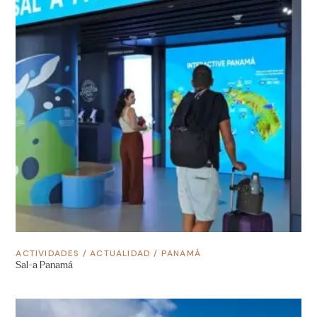
ACTIVIDADES
/
ACTUALIDAD
/
PANAMÁ
Sal-a Panamá