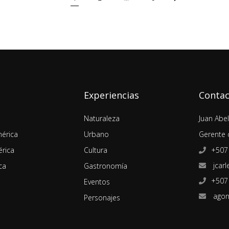
Experiencias
Conta
Naturaleza
Juan Abe
érica
Urbano
Gerente 
rica
Cultura
+507
jcarl
ca
Gastronomía
+507
Eventos
agon
Personajes