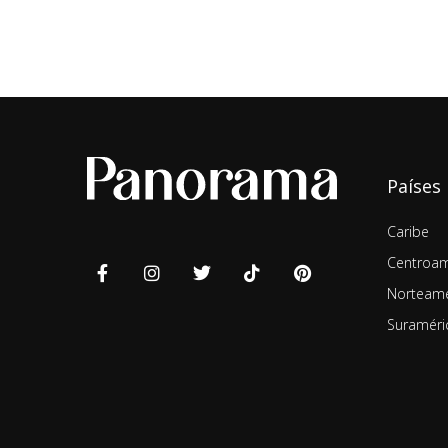
Países
Caribe
Centroam
Norteamé
Suraméri