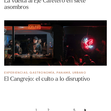
La vuelta al Eje Cafetero en siete
asombros
EXPERIENCIAS
,
GASTRONOMÍA
,
PANAMÁ
,
URBANO
El Cangrejo: el culto a lo disruptivo
1
2
…
5