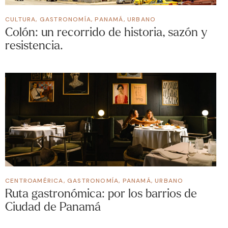
CULTURA
,
GASTRONOMÍA
,
PANAMÁ
,
URBANO
Colón: un recorrido de historia, sazón y
resistencia.
CENTROAMÉRICA
,
GASTRONOMÍA
,
PANAMÁ
,
URBANO
Ruta gastronómica: por los barrios de
Ciudad de Panamá