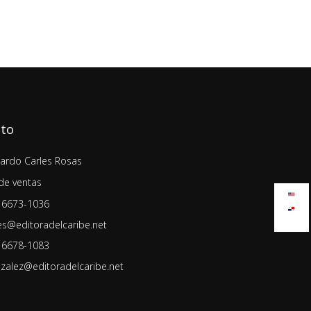
cto
lardo Carles Rosas
de ventas
 6673-1036
es@editoradelcaribe.net
 6678-1083
zalez@editoradelcaribe.net