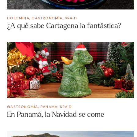
COLOMBIA
,
GASTRONOMÍA
,
SRA.D
¿A qué sabe Cartagena la fantástica?
GASTRONOMÍA
,
PANAMÁ
,
SRA.D
En Panamá, la Navidad se come