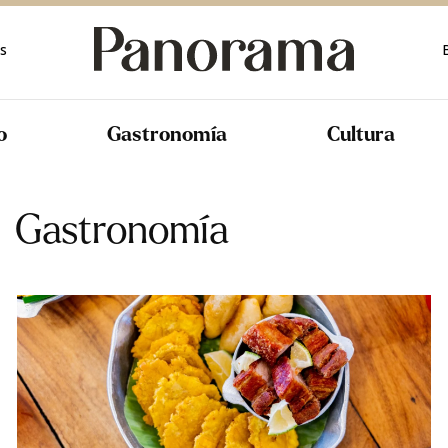
rica
s
rica
a
o
Gastronomía
Cultura
mérica
érica
Gastronomía
ica