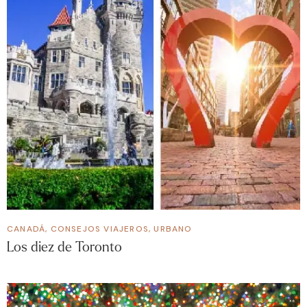
CANADÁ
,
CONSEJOS VIAJEROS
,
URBANO
Los diez de Toronto