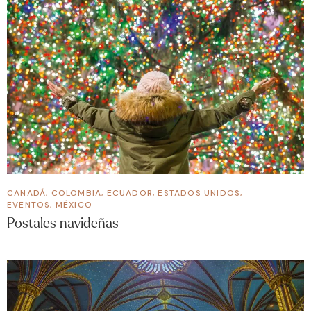
CANADÁ
,
COLOMBIA
,
ECUADOR
,
ESTADOS UNIDOS
,
EVENTOS
,
MÉXICO
Postales navideñas