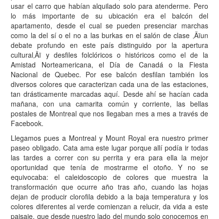
usar el carro que habían alquilado solo para atenderme. Pero
lo más importante de su ubicación era el balcón del
apartamento, desde el cual se pueden presenciar marchas
como la del sí o el no a las burkas en el salón de clase ‚Äïun
debate profundo en este país distinguido por la apertura
cultural‚Äï y desfiles folclóricos o históricos como el de la
Amistad Norteamericana, el Día de Canadá o la Fiesta
Nacional de Quebec. Por ese balcón desfilan también los
diversos colores que caracterizan cada una de las estaciones,
tan drásticamente marcadas aquí. Desde ahí se hacían cada
mañana, con una camarita común y corriente, las bellas
postales de Montreal que nos llegaban mes a mes a través de
Facebook.
Llegamos pues a Montreal y Mount Royal era nuestro primer
paseo obligado. Cata ama este lugar porque allí podía ir todas
las tardes a correr con su perrita y era para ella la mejor
oportunidad que tenía de mostrarme el otoño. Y no se
equivocaba: el caleidoscopio de colores que muestra la
transformación que ocurre año tras año, cuando las hojas
dejan de producir clorofila debido a la baja temperatura y los
colores diferentes al verde comienzan a relucir, da vida a este
paisaje, que desde nuestro lado del mundo solo conocemos en