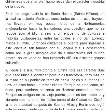
chimeneas que al arrojar humo recuerdan el carácter industrial
de la ciudad.
Partimos luego hacia la isla Santa Helena (Sainte-Hélène), en
la cual se asienta Montreal, conscientes de que este trayecto
nos llevaría en muy pocas horas de la Norteamérica
angloparlante hacia la francófona: una cuestión que no se
reduce solo al idioma sino a un encuentro de culturas e
historias yuxtapuestas, entre las cuales el río San Lorenzo
marca el límite. Entonces cruzamos el puente para ingresar a
este enclave, tan famoso por su lengua y sus costumbres
como por la gran acogida que da a inmigrantes del mundo
entero; no en vano se han integrado allí 120 distintos grupos
culturales.
Al llegar a la isla, muy pronto el turista nota ese carácter dual
que hace único a Montreal: porque es francófona, pero más de
la mitad de su población también habla inglés y al menos un
25% de esos habla un tercer idioma. Porque es americana, sin
duda, pero también conserva un discreto encanto europeo.
Porque es antigua en su viejo puerto, pero es tan moderna y
vibrante que ha obtenido títulos como el de Ciudad de Diseño
la tercera ciudad después de Buenos Aires y Berlín que logró
este reconocimiento por parte de la Unesco, precisamente por