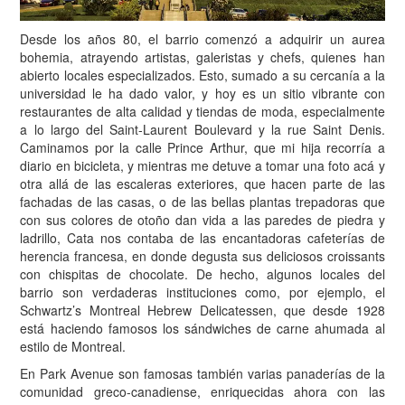
Desde los años 80, el barrio comenzó a adquirir un aurea
bohemia, atrayendo artistas, galeristas y chefs, quienes han
abierto locales especializados. Esto, sumado a su cercanía a la
universidad le ha dado valor, y hoy es un sitio vibrante con
restaurantes de alta calidad y tiendas de moda, especialmente
a lo largo del Saint-Laurent Boulevard y la rue Saint Denis.
Caminamos por la calle Prince Arthur, que mi hija recorría a
diario en bicicleta, y mientras me detuve a tomar una foto acá y
otra allá de las escaleras exteriores, que hacen parte de las
fachadas de las casas, o de las bellas plantas trepadoras que
con sus colores de otoño dan vida a las paredes de piedra y
ladrillo, Cata nos contaba de las encantadoras cafeterías de
herencia francesa, en donde degusta sus deliciosos croissants
con chispitas de chocolate. De hecho, algunos locales del
barrio son verdaderas instituciones como, por ejemplo, el
Schwartz’s Montreal Hebrew Delicatessen, que desde 1928
está haciendo famosos los sándwiches de carne ahumada al
estilo de Montreal.
En Park Avenue son famosas también varias panaderías de la
comunidad greco-canadiense, enriquecidas ahora con las