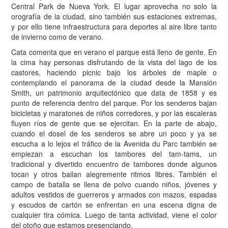
Central Park de Nueva York. El lugar aprovecha no solo la
orografía de la ciudad, sino también sus estaciones extremas,
y por ello tiene infraestructura para deportes al aire libre tanto
de invierno como de verano.
Cata comenta que en verano el parque está lleno de gente. En
la cima hay personas disfrutando de la vista del lago de los
castores, haciendo picnic bajo los árboles de maple o
contemplando el panorama de la ciudad desde la Mansión
Smith, un patrimonio arquitectónico que data de 1858 y es
punto de referencia dentro del parque. Por los senderos bajan
bicicletas y maratones de niños corredores, y por las escaleras
fluyen ríos de gente que se ejercitan. En la parte de abajo,
cuando el dosel de los senderos se abre un poco y ya se
escucha a lo lejos el tráfico de la Avenida du Parc también se
empiezan a escuchan los tambores del tam-tams, un
tradicional y divertido encuentro de tambores donde algunos
tocan y otros bailan alegremente ritmos libres. También el
campo de batalla se llena de polvo cuando niños, jóvenes y
adultos vestidos de guerreros y armados con mazos, espadas
y escudos de cartón se enfrentan en una escena digna de
cualquier tira cómica. Luego de tanta actividad, viene el color
del otoño que estamos presenciando.