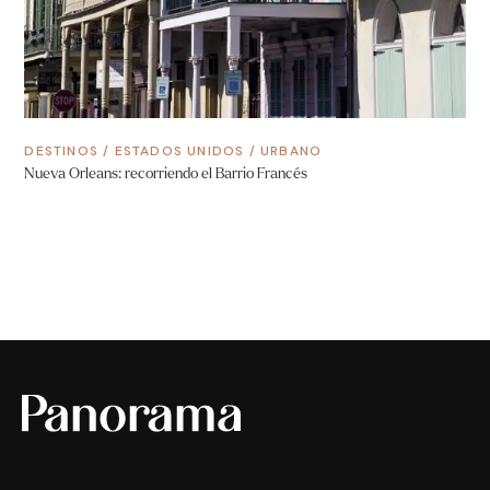
DESTINOS
/
ESTADOS UNIDOS
/
URBANO
Nueva Orleans: recorriendo el Barrio Francés