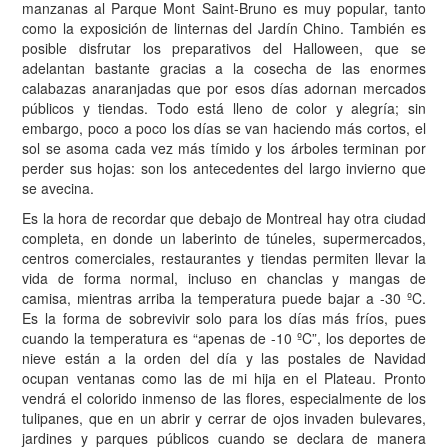
manzanas al Parque Mont Saint-Bruno es muy popular, tanto
como la exposición de linternas del Jardín Chino. También es
posible disfrutar los preparativos del Halloween, que se
adelantan bastante gracias a la cosecha de las enormes
calabazas anaranjadas que por esos días adornan mercados
públicos y tiendas. Todo está lleno de color y alegría; sin
embargo, poco a poco los días se van haciendo más cortos, el
sol se asoma cada vez más tímido y los árboles terminan por
perder sus hojas: son los antecedentes del largo invierno que
se avecina.
Es la hora de recordar que debajo de Montreal hay otra ciudad
completa, en donde un laberinto de túneles, supermercados,
centros comerciales, restaurantes y tiendas permiten llevar la
vida de forma normal, incluso en chanclas y mangas de
camisa, mientras arriba la temperatura puede bajar a -30 ºC.
Es la forma de sobrevivir solo para los días más fríos, pues
cuando la temperatura es “apenas de -10 ºC”, los deportes de
nieve están a la orden del día y las postales de Navidad
ocupan ventanas como las de mi hija en el Plateau. Pronto
vendrá el colorido inmenso de las flores, especialmente de los
tulipanes, que en un abrir y cerrar de ojos invaden bulevares,
jardines y parques públicos cuando se declara de manera