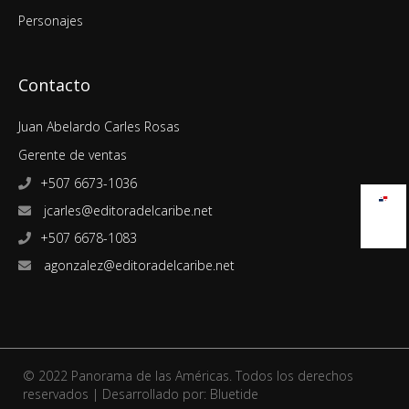
Personajes
Contacto
Juan Abelardo Carles Rosas
Gerente de ventas
+507 6673-1036
jcarles@editoradelcaribe.net
+507 6678-1083
agonzalez@editoradelcaribe.net
© 2022 Panorama de las Américas. Todos los derechos
reservados | Desarrollado por:
Bluetide