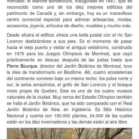
mercado: el Marché Bonsecours, inaugurado en 1847, que es
reconocido como uno de los diez mejores edificios del
patrimonio de Canadá y, sin embargo, hoy es un maravilloso
centro comercial especial para admirar artesanías, modas,
accesorios, joyería, artículos de diseño, muebles y mucho más.
Desde afuera el edificio ofrece una bella postal con el río San
Lorenzo deslizándose a sus pies. Es el momento de pasar
hacia el viejo puerto y visitar el antiguo velódromo, construido
en 1976 para los Juegos Olímpicos de Montreal, que cayó
prácticamente en desuso después de las justas hasta que
Pierre Bourque
, director del Jardín Botánico de Montreal, tuvo
la idea de transformarlo en Biodôme. Allí, cuatro ecosistemas
del continente conviven bajo un mismo techo: los polos norte y
sur, la selva amazónica, el golfo de San Lorenzo y el bosque
mixto propio de Quebec. Este es uno de los cuatro museos
naturales de la ciudad. Muy cerca del Estadio Olímpico también
se halla el Jardín Botánico, que ha sido comparado con el Real
Jardín Botánico de Kew, en Inglaterra. Es Sitio Histórico
Nacional y cuenta con 190.000 plantas, 24.000 de las cuales
están en los diez invernaderos y las demás están al aire libre.