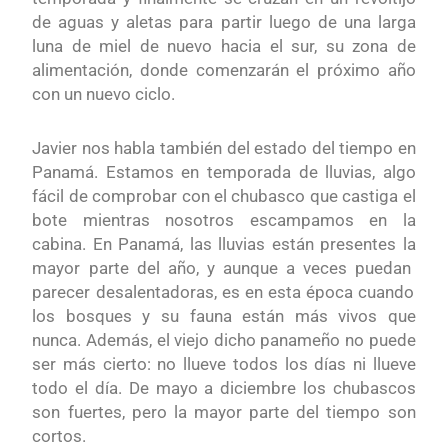
de aguas y aletas para partir luego de una larga
luna de miel de nuevo hacia el sur, su zona de
alimentación, donde comenzarán el próximo año
con un nuevo ciclo.
Javier nos habla también del estado del tiempo en
Panamá. Estamos en temporada de lluvias, algo
fácil de comprobar
con el chubasco
q
ue castiga el
bote mie
n
tras nosotros
escampamos en la
cabina
. En Panamá,
las lluvia
s
están present
e
s la
mayor parte del año, y aunque a veces pueda
n
parecer desalentadora
s
,
e
s e
n esta época
cuando
los bosques y su fauna están más vivos que
nunca.
Además
,
el viejo
dicho
panameño no puede
ser más cierto:
n
o llueve todos los días
ni
llueve
todo el día.
De mayo a diciembre l
os chubascos
son fuertes
,
pero la mayor parte del tiempo
son
cortos.