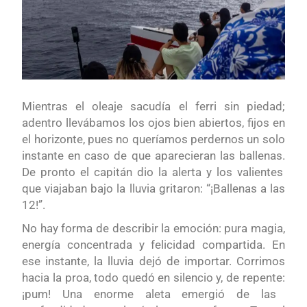
Mientras
el oleaje sacudía el ferr
i
sin piedad;
adentro
llevábamos
los ojos bien abiertos, fijos en
el horizonte,
pu
e
s no queríamos perdernos un solo
instante en caso de que aparecieran
las ballenas
.
D
e pronto el capitán dio la alerta y los valientes
que viajaban
bajo la lluvia
gritaron: “¡Ballenas a las
12!”.
No hay forma de describir la emoción: pura magia,
energía concentrada
y
felicidad compartida. En
ese instante, la lluvia dejó de importar. Corrimos
hacia la proa, todo quedó en silencio y, de repente
:
¡
pum
! Una
enorme
aleta emergió de las