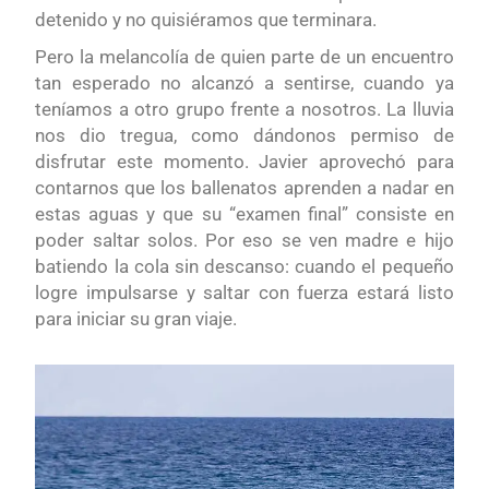
detenido y no quisiéramos que terminara.
Pero la melancol
í
a de quien parte de un encuentro
tan esperado no alcanzó a sentirse, cuando ya
teníamos a otro g
r
upo frente a nosotros. La lluvia
nos d
io
tregua, c
o
mo dándonos permiso de
disfrutar este momento. Javier aprovechó para
contarnos que los ballenatos aprenden a nadar en
estas aguas y que su
“
examen final” consiste en
poder saltar solos. Por eso se ven madre e hijo
batiendo la cola sin descanso: cuando el pequeño
logre impulsarse y saltar con fuerza estará listo
para iniciar su gran viaje.