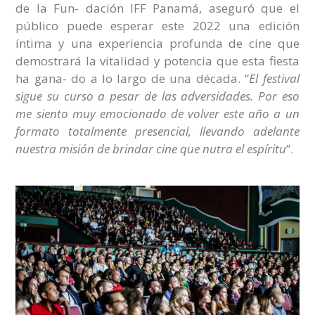
de la Fun- dación IFF Panamá, aseguró que el
público puede esperar este 2022 una edición
íntima y una experiencia profunda de cine que
demostrará la vitalidad y potencia que esta fiesta
ha gana- do a lo largo de una década. “
El festival
sigue su curso a pesar de las adversidades. Por eso
me siento muy emocionado de volver este año a un
formato totalmente presencial, llevando adelante
nuestra misión de brindar cine que nutra el espíritu
”.