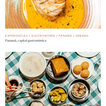
EXPERIENCIAS
/
GASTRONOMÍA
/
PANAMÁ
/
URBANO
Panamá, capital gastronómica