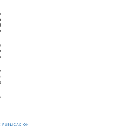
o
a
l
a
s
a
e
e
r
s
s
E PUBLICACIÓN