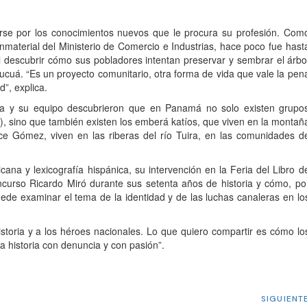
larse por los conocimientos nuevos que le procura su profesión. Com
nmaterial del Ministerio de Comercio e Industrias, hace poco fue hast
descubrir cómo sus pobladores intentan preservar y sembrar el árbo
 cucuá. “Es un proyecto comunitario, otra forma de vida que vale la pen
”, explica.
ella y su equipo descubrieron que en Panamá no solo existen grupo
 sino que también existen los emberá katíos, que viven en la montañ
dice Gómez, viven en las riberas del río Tuira, en las comunidades d
cana y lexicografía hispánica, su intervención en la Feria del Libro d
curso Ricardo Miró durante sus setenta años de historia y cómo, po
ede examinar el tema de la identidad y de las luchas canaleras en lo
istoria y a los héroes nacionales. Lo que quiero compartir es cómo lo
a historia con denuncia y con pasión”.
SIGUIENT