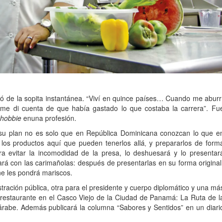
ó de la sopita instantánea. “Viví en quince países… Cuando me aburr
me di cuenta de que había gastado lo que costaba la carrera”. Fu
hobbie
enuna profesión.
su plan no es solo que en República Dominicana conozcan lo que e
s productos aquí que pueden tenerlos allá‚ y prepararlos de form
ara evitar la incomodidad de la presa, lo deshuesará y lo presentar
ará con las carimañolas: después de presentarlas en su forma original
ne les pondrá mariscos.
ción pública, otra para el presidente y cuerpo diplomático y una má
 restaurante en el Casco Viejo de la Ciudad de Panamá: La Ruta de l
 árabe. Además publicará la columna “Sabores y Sentidos” en un diari