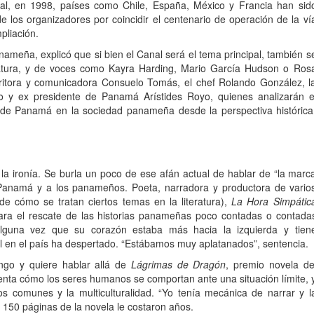
onal, en 1998, países como Chile, España, México y Francia han sid
e los organizadores por coincidir el centenario de operación de la ví
pliación.
nameña, explicó que si bien el Canal será el tema principal, también s
eratura, y de voces como Kayra Harding, Mario García Hudson o Ros
escritora y comunicadora Consuelo Tomás, el chef Rolando González, l
 y ex presidente de Panamá Arístides Royo, quienes analizarán e
 de Panamá en la sociedad panameña desde la perspectiva histórica
la ironía. Se burla un poco de ese afán actual de hablar de “la marc
 Panamá y a los panameños. Poeta, narradora y productora de vario
e cómo se tratan ciertos temas en la literatura),
La Hora Simpátic
ra el rescate de las historias panameñas poco contadas o contada
 alguna vez que su corazón estaba más hacia la izquierda y tien
l en el país ha despertado. “Estábamos muy aplatanados”, sentencia.
ngo y quiere hablar allá de
Lágrimas de Dragón
, premio novela de
enta cómo los seres humanos se comportan ante una situación límite, 
os comunes y la multiculturalidad. “Yo tenía mecánica de narrar y l
s 150 páginas de la novela le costaron años.