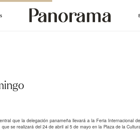
rica
s
rica
a
mérica
érica
ica
mingo
ntral que la delegación panameña llevará a la Feria Internacional de
ue se realizará del 24 de abril al 5 de mayo en la Plaza de la Cultur