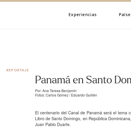
Eventos
Caribe
Personajes
Centroamé
Experiencias
Paíse
Naturaleza
Norteamé
Urbano
Suraméric
Eventos
Caribe
Cultura
Personajes
Centroa
Naturaleza
Norteam
REPORTAJE
Urbano
Suramér
Panamá en Santo Do
Cultura
Por: Ana Teresa Benjamín
Fotos: Carlos Gómez / Eduardo Guillén
El centenario del Canal de Panamá será el tema ce
Libro de Santo Domingo, en República Dominicana, q
Juan Pablo Duarte.