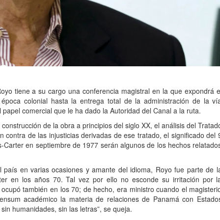
oyo tiene a su cargo una conferencia magistral en la que expondrá e
 época colonial hasta la entrega total de la administración de la ví
papel comercial que le ha dado la Autoridad del Canal a la ruta.
onstrucción de la obra a principios del siglo XX, el análisis del Tratad
contra de las injusticias derivadas de ese tratado, el significado del 
os-Carter en septiembre de 1977 serán algunos de los hechos relatado
 país en varias ocasiones y amante del idioma, Royo fue parte de l
ter en los años 70. Tal vez por ello no esconde su irritación por l
e ocupó también en los 70; de hecho, era ministro cuando el magisteri
l pensum académico la materia de relaciones de Panamá con Estado
 sin humanidades, sin las letras”, se queja.