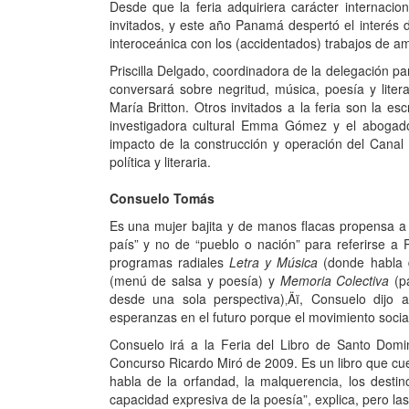
Desde que la feria adquiriera carácter internaci
invitados, y este año Panamá despertó el interés d
interoceánica con los (accidentados) trabajos de am
Priscilla Delgado, coordinadora de la delegación pa
conversará sobre negritud, música, poesía y lit
María Britton. Otros invitados a la feria son la 
investigadora cultural Emma Gómez y el abogado
impacto de la construcción y operación del Canal
política y literaria.
Consuelo Tomás
Es una mujer bajita y de manos flacas propensa a 
país” y no de “pueblo o nación” para referirse a
programas radiales
Letra y Música
(donde habla d
(menú de salsa y poesía) y
Memoria Colectiva
(pa
desde una sola perspectiva)‚Äï, Consuelo dijo
esperanzas en el futuro porque el movimiento socia
Consuelo irá a la Feria del Libro de Santo Domi
Concurso Ricardo Miró de 2009. Es un libro que cu
habla de la orfandad, la malquerencia, los destin
capacidad expresiva de la poesía”, explica, pero la