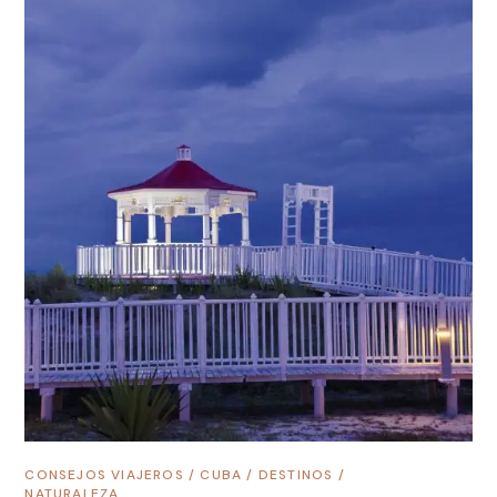
CONSEJOS VIAJEROS
/
CUBA
/
DESTINOS
/
NATURALEZA