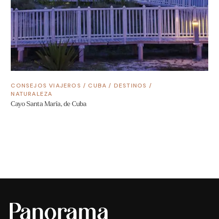
CONSEJOS VIAJEROS
/
CUBA
/
DESTINOS
/
NATURALEZA
Cayo Santa María, de Cuba