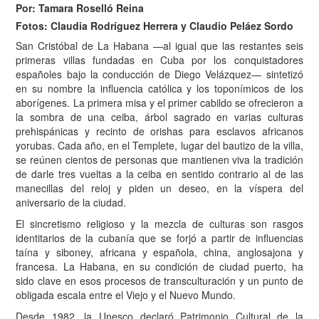
Por: Tamara Roselló Reina
Fotos: Claudia Rodríguez Herrera y Claudio Peláez Sordo
San Cristóbal de La Habana —al igual que las restantes seis
primeras villas fundadas en Cuba por los conquistadores
españoles bajo la conducción de Diego Velázquez— sintetizó
en su nombre la influencia católica y los toponímicos de los
aborígenes. La primera misa y el primer cabildo se ofrecieron a
la sombra de una ceiba, árbol sagrado en varias culturas
prehispánicas y recinto de orishas para esclavos africanos
yorubas. Cada año, en el Templete, lugar del bautizo de la villa,
se reúnen cientos de personas que mantienen viva la tradición
de darle tres vueltas a la ceiba en sentido contrario al de las
manecillas del reloj y piden un deseo, en la víspera del
aniversario de la ciudad.
El sincretismo religioso y la mezcla de culturas son rasgos
identitarios de la cubanía que se forjó a partir de influencias
taína y siboney, africana y española, china, anglosajona y
francesa. La Habana, en su condición de ciudad puerto, ha
sido clave en esos procesos de transculturación y un punto de
obligada escala entre el Viejo y el Nuevo Mundo.
Desde 1982, la Unesco declaró Patrimonio Cultural de la