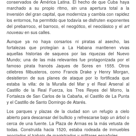
conservados de América Latina. El hecho de que Cuba haya
marchado a su propio ritmo, sin una apertura total a la
inversión del gran capital, que moderniza y cambia con rapidez
los entornos, ha permitido que todavía se disfruten exponentes
del prebarroco, el barroco, el neogótico, el neoclásico y el
art
nouveau
en sus calles.
Aunque ya no haya corsarios ni piratas al asecho, las
fortalezas que protegían a La Habana mantienen vivas
aquellas historias de saqueos por las riquezas del Nuevo
Mundo; una de las más relevantes fue protagonizada por el
famoso pirata francés Jaques de Sores en 1555. Otros
célebres filibusteros, como Francis Drake y Henry Morgan,
desistieron de sus planes de ataque por lo fortificada que
estaba la villa: de la Muralla del Mar y el Real Arsenal al
Castillo de la Real Fuerza, los Tres Reyes del Morro, la
Fortaleza de San Carlos de la Cabaña, el Castillo de La Punta
y el Castillo de Santo Domingo de Atarés.
Los parques y plazas de la ciudad son un refugio a cielo
abierto para descansar del bullicio y refrescarse bajo un árbol o
cerca de una fuente. La Plaza de Armas es la más vetusta de
todas. Construida hacia 1520, estaba rodeada de inmuebles
asociados al trabajo de magistrados y militares españoles.