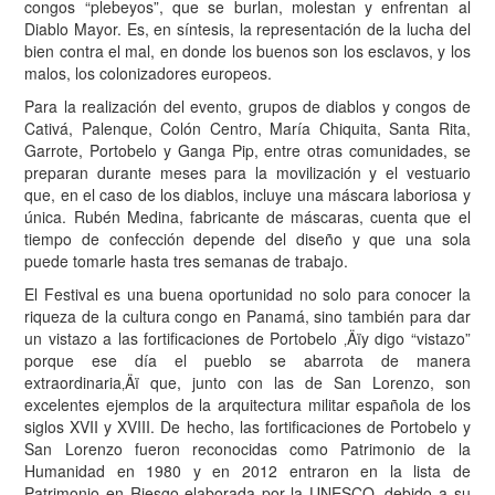
congos “plebeyos”, que se burlan, molestan y enfrentan al
Diablo Mayor. Es, en síntesis, la representación de la lucha del
bien contra el mal, en donde los buenos son los esclavos, y los
malos, los colonizadores europeos.
Para la realización del evento, grupos de diablos y congos de
Cativá, Palenque, Colón Centro, María Chiquita, Santa Rita,
Garrote, Portobelo y Ganga Pip, entre otras comunidades, se
preparan durante meses para la movilización y el vestuario
que, en el caso de los diablos, incluye una máscara laboriosa y
única. Rubén Medina, fabricante de máscaras, cuenta que el
tiempo de confección depende del diseño y que una sola
puede tomarle hasta tres semanas de trabajo.
El Festival es una buena oportunidad no solo para conocer la
riqueza de la cultura congo en Panamá, sino también para dar
un vistazo a las fortificaciones de Portobelo ‚Äïy digo “vistazo”
porque ese día el pueblo se abarrota de manera
extraordinaria‚Äï que, junto con las de San Lorenzo, son
excelentes ejemplos de la arquitectura militar española de los
siglos XVII y XVIII. De hecho, las fortificaciones de Portobelo y
San Lorenzo fueron reconocidas como Patrimonio de la
Humanidad en 1980 y en 2012 entraron en la lista de
Patrimonio en Riesgo elaborada por la UNESCO, debido a su