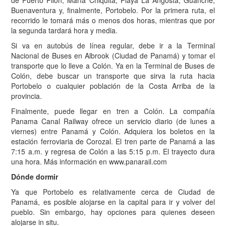
de Puerto Pilón, María Chiquita, Playa La Angosta, Guanche,
Buenaventura y, finalmente, Portobelo. Por la primera ruta, el
recorrido le tomará más o menos dos horas, mientras que por
la segunda tardará hora y media.
Si va en autobús de línea regular, debe ir a la Terminal
Nacional de Buses en Albrook (Ciudad de Panamá) y tomar el
transporte que lo lleve a Colón. Ya en la Terminal de Buses de
Colón, debe buscar un transporte que sirva la ruta hacia
Portobelo o cualquier población de la Costa Arriba de la
provincia.
Finalmente, puede llegar en tren a Colón. La compañía
Panama Canal Railway ofrece un servicio diario (de lunes a
viernes) entre Panamá y Colón. Adquiera los boletos en la
estación ferroviaria de Corozal. El tren parte de Panamá a las
7:15 a.m. y regresa de Colón a las 5:15 p.m. El trayecto dura
una hora. Más información en www.panarail.com
Dónde dormir
Ya que Portobelo es relativamente cerca de Ciudad de
Panamá, es posible alojarse en la capital para ir y volver del
pueblo. Sin embargo, hay opciones para quienes deseen
alojarse in situ.