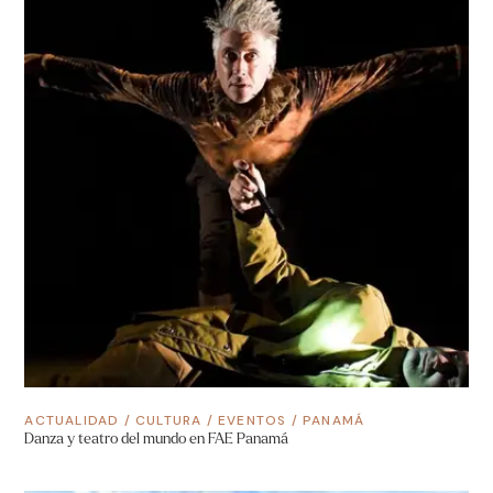
ACTUALIDAD
/
CULTURA
/
EVENTOS
/
PANAMÁ
Danza y teatro del mundo en FAE Panamá