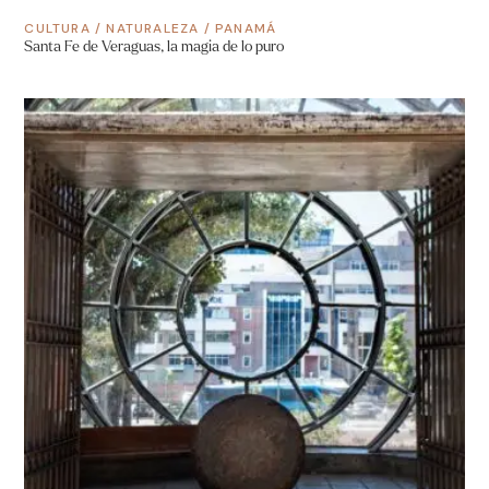
CULTURA
/
NATURALEZA
/
PANAMÁ
Santa Fe de Veraguas, la magia de lo puro