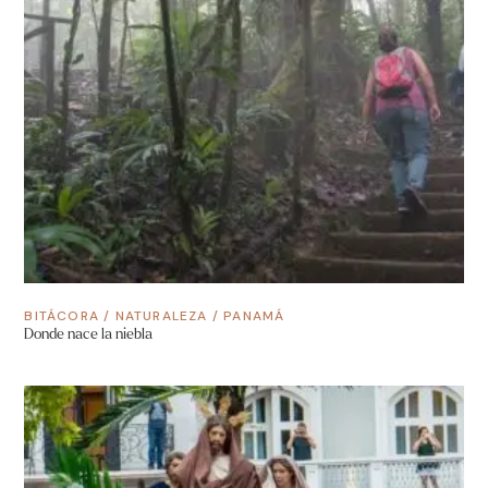
BITÁCORA
/
NATURALEZA
/
PANAMÁ
Donde nace la niebla