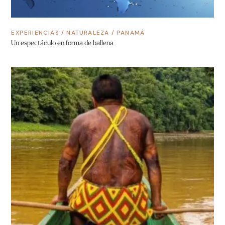
EXPERIENCIAS
/
NATURALEZA
/
PANAMÁ
Un espectáculo en forma de ballena