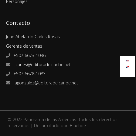
Personajes
Contacto
Juan Abelardo Carles Rosas
Gerente de ventas
+507 6673-1036
jcarles@editoradelcaribe.net
+507 6678-1083
agonzalez@editoradelcaribe.net
© 2022 Panorama de las Américas. Todos los derechos
reservados | Desarrollado por:
Bluetide