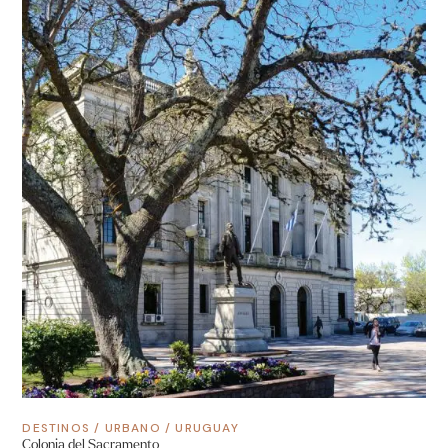
DESTINOS
/
URBANO
/
URUGUAY
Colonia del Sacramento