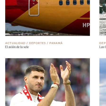
ACTUALIDAD
/
DEPORTES
/
PANAMÁ
DEP
El avión de la sele
Las 