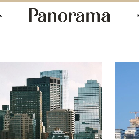
rica
s
rica
a
mérica
érica
ica