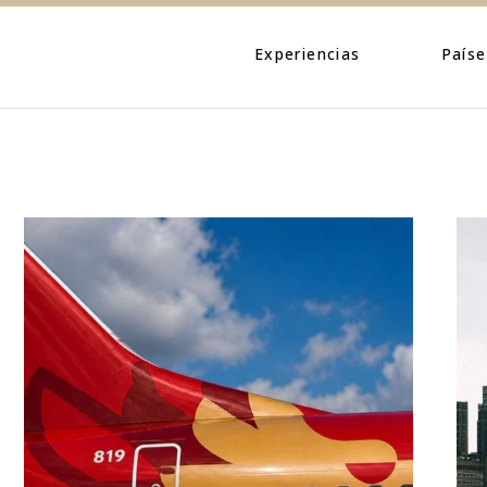
Eventos
Caribe
Personajes
Centroamé
Experiencias
Paíse
Naturaleza
Norteamé
Urbano
Suraméric
Eventos
Caribe
Cultura
Personajes
Centroa
Naturaleza
Norteam
Urbano
Suramér
Cultura