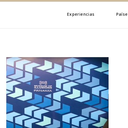
Eventos
Caribe
Personajes
Centroamé
Experiencias
Paíse
Naturaleza
Norteamé
Urbano
Suraméric
Eventos
Caribe
Cultura
Personajes
Centroa
Naturaleza
Norteam
Urbano
Suramér
Cultura