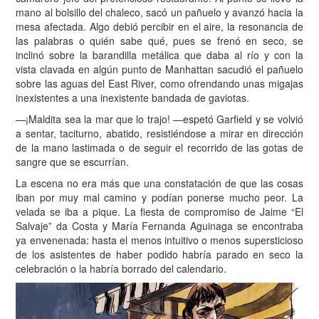
mano al bolsillo del chaleco, sacó un pañuelo y avanzó hacia la
mesa afectada. Algo debió percibir en el aire, la resonancia de
las palabras o quién sabe qué, pues se frenó en seco, se
inclinó sobre la barandilla metálica que daba al río y con la
vista clavada en algún punto de Manhattan sacudió el pañuelo
sobre las aguas del East River, como ofrendando unas migajas
inexistentes a una inexistente bandada de gaviotas.
—¡Maldita sea la mar que lo trajo! —espetó Garfield y se volvió
a sentar, taciturno, abatido, resistiéndose a mirar en dirección
de la mano lastimada o de seguir el recorrido de las gotas de
sangre que se escurrían.
La escena no era más que una constatación de que las cosas
iban por muy mal camino y podían ponerse mucho peor. La
velada se iba a pique. La fiesta de compromiso de Jaime “El
Salvaje” da Costa y María Fernanda Aguinaga se encontraba
ya envenenada: hasta el menos intuitivo o menos supersticioso
de los asistentes de haber podido habría parado en seco la
celebración o la habría borrado del calendario.