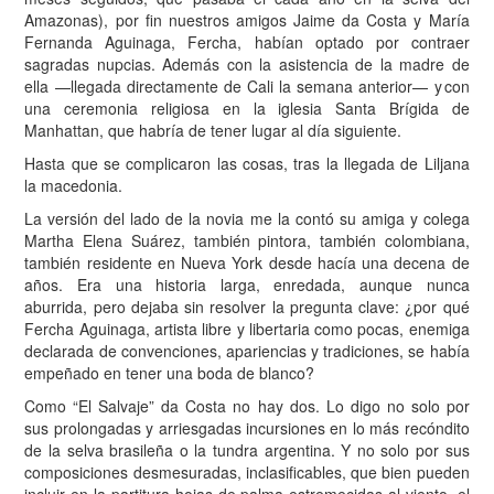
Amazonas), por fin nuestros amigos Jaime da Costa y María
Fernanda Aguinaga, Fercha, habían optado por contraer
sagradas nupcias. Además con la asistencia de la madre de
ella —llegada directamente de Cali la semana anterior— y con
una ceremonia religiosa en la iglesia Santa Brígida de
Manhattan, que habría de tener lugar al día siguiente.
Hasta que se complicaron las cosas, tras la llegada de Liljana
la macedonia.
La versión del lado de la novia me la contó su amiga y colega
Martha Elena Suárez, también pintora, también colombiana,
también residente en Nueva York desde hacía una decena de
años. Era una historia larga, enredada, aunque nunca
aburrida, pero dejaba sin resolver la pregunta clave: ¿por qué
Fercha Aguinaga, artista libre y libertaria como pocas, enemiga
declarada de convenciones, apariencias y tradiciones, se había
empeñado en tener una boda de blanco?
C
omo “El Salvaje” da Costa no hay dos. Lo digo no solo por
sus prolongadas y arriesgadas incursiones en lo más recóndito
de la selva brasileña o la tundra argentina. Y no solo por sus
composiciones desmesuradas, inclasificables, que bien pueden