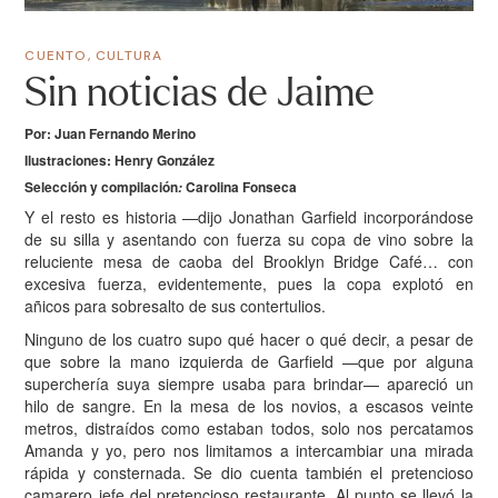
CUENTO
,
CULTURA
Sin noticias de Jaime
Por: Juan Fernando Merino
Ilustraciones: Henry González
Selección y compilación
Carolina Fonseca
:
Y
el resto es historia —dijo Jonathan Garfield incorporándose
de su silla y asentando con fuerza su copa de vino sobre la
reluciente mesa de caoba del Brooklyn Bridge Café… con
excesiva fuerza, evidentemente, pues la copa explotó en
añicos para sobresalto de sus contertulios.
Ninguno de los cuatro supo qué hacer o qué decir, a pesar de
que sobre la mano izquierda de Garfield —que por alguna
superchería suya siempre usaba para brindar— apareció un
hilo de sangre. En la mesa de los novios, a escasos veinte
metros, distraídos como estaban todos, solo nos percatamos
Amanda y yo, pero nos limitamos a intercambiar una mirada
rápida y consternada. Se dio cuenta también el pretencioso
camarero jefe del pretencioso restaurante. Al punto se llevó la