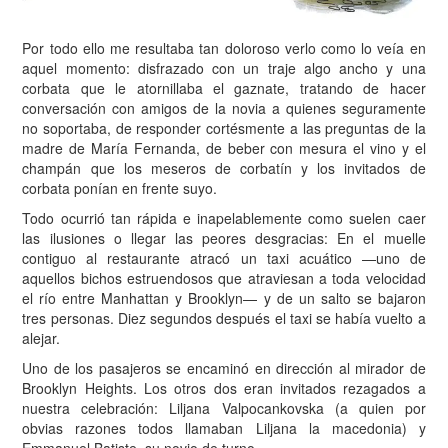
Por todo ello me resultaba tan doloroso verlo como lo veía en
aquel momento: disfrazado con un traje algo ancho y una
corbata que le atornillaba el gaznate, tratando de hacer
conversación con amigos de la novia a quienes seguramente
no soportaba, de responder cortésmente a las preguntas de la
madre de María Fernanda, de beber con mesura el vino y el
champán que los meseros de corbatín y los invitados de
corbata ponían en frente suyo.
T
odo ocurrió tan rápida e inapelablemente como suelen caer
las ilusiones o llegar las peores desgracias: En el muelle
contiguo al restaurante atracó un taxi acuático —uno de
aquellos bichos estruendosos que atraviesan a toda velocidad
el río entre Manhattan y Brooklyn— y de un salto se bajaron
tres personas. Diez segundos después el taxi se había vuelto a
alejar.
Uno de los pasajeros se encaminó en dirección al mirador de
Brooklyn Heights. Los otros dos eran invitados rezagados a
nuestra celebración: Liljana Valpocankovska (a quien por
obvias razones todos llamaban Liljana la macedonia) y
Emmanuel Batiste, su novio de turno.