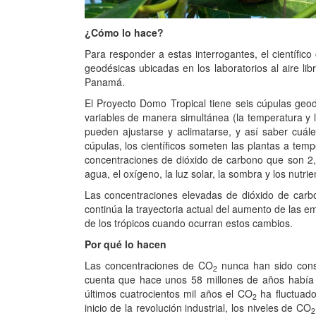
¿Cómo lo hace?
Para responder a estas interrogantes, el científico
geodésicas ubicadas en los laboratorios al aire li
Panamá.
El Proyecto Domo Tropical tiene seis cúpulas geo
variables de manera simultánea (la temperatura y
pueden ajustarse y aclimatarse, y así saber cuál
cúpulas, los científicos someten las plantas a tem
concentraciones de dióxido de carbono que son 2,
agua, el oxígeno, la luz solar, la sombra y los nutrie
Las concentraciones elevadas de dióxido de carbo
continúa la trayectoria actual del aumento de las 
de los trópicos cuando ocurran estos cambios.
Por qué lo hacen
Las concentraciones de CO
nunca han sido const
2
cuenta que hace unos 58 millones de años habí
últimos cuatrocientos mil años el CO
ha fluctuado
2
inicio de la revolución industrial, los niveles de CO
2