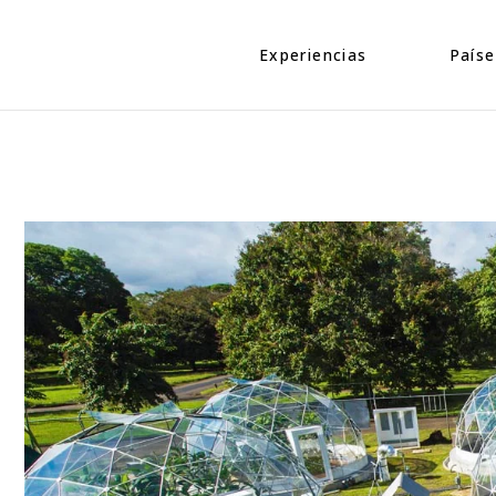
Eventos
Caribe
Personajes
Centroamé
Experiencias
Paíse
Naturaleza
Norteamé
Urbano
Suraméric
Eventos
Caribe
Cultura
Personajes
Centroa
Naturaleza
Norteam
Urbano
Suramér
Cultura