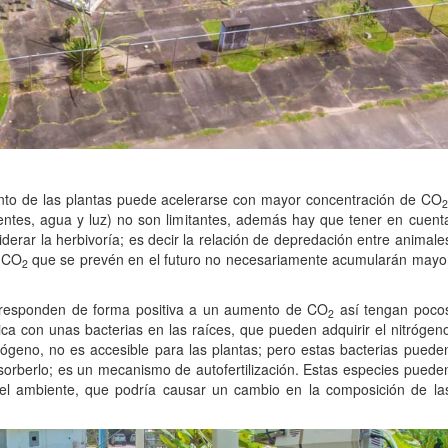
nto de las plantas puede acelerarse con mayor concentración de CO
2
entes, agua y luz) no son limitantes, además hay que tener en cuent
derar la herbivoría; es decir la relación de depredación entre animale
e CO
que se prevén en el futuro no necesariamente acumularán mayo
2
 responden de forma positiva a un aumento de CO
así tengan poco
2
tica con unas bacterias en las raíces, que pueden adquirir el nitrógen
rógeno, no es accesible para las plantas; pero estas bacterias puede
bsorberlo; es un mecanismo de autofertilización. Estas especies puede
l ambiente, que podría causar un cambio en la composición de la