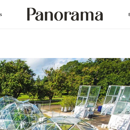
rica
s
rica
a
mérica
érica
ica