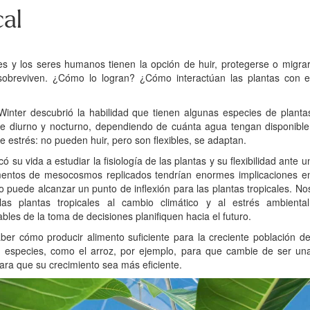
al
es y los seres humanos tienen la opción de huir, protegerse o migrar
sobreviven. ¿Cómo lo logran? ¿Cómo interactúan las plantas con e
Winter descubrió la habilidad que tienen algunas especies de planta
e diurno y nocturno, dependiendo de cuánta agua tengan disponible
 estrés: no pueden huir, pero son flexibles, se adaptan.
ó su vida a estudiar la fisiología de las plantas y su flexibilidad ante u
mentos de mesocosmos replicados tendrían enormes implicaciones e
o puede alcanzar un punto de inflexión para las plantas tropicales. No
as plantas tropicales al cambio climático y al estrés ambiental
les de la toma de decisiones planifiquen hacia el futuro.
ber cómo producir alimento suficiente para la creciente población de
as especies, como el arroz, por ejemplo, para que cambie de ser un
ara que su crecimiento sea más eficiente.