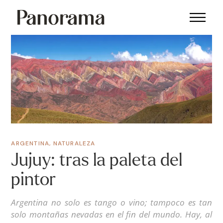
ARGENTINA
,
NATURALEZA
Jujuy: tras la paleta del
pintor
Argentina no solo es tango o vino; tampoco es tan
solo montañas nevadas en el fin del mundo. Hay, al