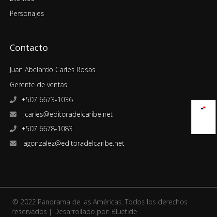
Personajes
Contacto
Juan Abelardo Carles Rosas
Gerente de ventas
+507 6673-1036
jcarles@editoradelcaribe.net
+507 6678-1083
agonzalez@editoradelcaribe.net
© 2022 Panorama de las Américas. Todos los derechos
reservados | Desarrollado por:
Bluetide