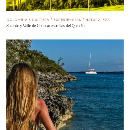
COLOMBIA
/
CULTURA
/
EXPERIENCIAS
/
NATURALEZA
Salento y Valle de Cocora: estrellas del Quindío