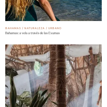
BAHAMAS
/
NATURALEZA
/
URBANO
Bahamas: a vela a través de las Exumas