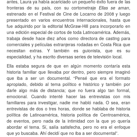
antes, Laura ya había acariciado un pequeño éxito fuera de las
fronteras de su país, con su cortometraje
Ellas se aman
,
estrenado en el Festival de Cine de Locarno de 2008 y luego
presentado en varios encuentros internacionales, hasta que
fue adquirido por la editorial McGraw-Hill para incorporarlo en
una edición especial de cortos de toda Latinoamérica. Además,
trabaja desde hace diez años como directora de casting para
comerciales y películas extranjeras rodadas en Costa Rica que
necesitan extras. Y también es guionista, que es su
especialidad, y ha escrito diversas series de televisión local.
Ella estaba segura de que en algún momento contaría esta
historia familiar que llevaba por dentro, pero siempre imaginó
que iba a ser un documental. “Pensé que era el formato
apropiado, debido al tema político e histórico y también por
darle algo más de distancia; que no fuera algo tan formal,
emocional. Cuando intenté hacer las entrevistas con mis
familiares para investigar, nadie me habló nada. O sea, eran
entrevistas de dos o tres horas, donde se hablaba de historia
política de Latinoamérica, historia política de Centroamérica,
de eventos, pero nada de la intimidad con la que yo quería
abordar el tema. Sí, salía satisfecha, pero no era el enfoque
que yo buscaba. Ahí decidí que no iba a ser documental”.