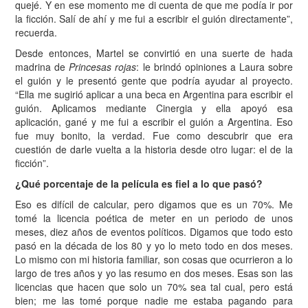
quejé. Y en ese momento me di cuenta de que me podía ir por
la ficción. Salí de ahí y me fui a escribir el guión directamente”,
recuerda.
Desde entonces, Martel se convirtió en una suerte de hada
madrina de
Princesas rojas
: le brindó opiniones a Laura sobre
el guión y le presentó gente que podría ayudar al proyecto.
“Ella me sugirió aplicar a una beca en Argentina para escribir el
guión. Aplicamos mediante Cinergia y ella apoyó esa
aplicación, gané y me fui a escribir el guión a Argentina. Eso
fue muy bonito, la verdad. Fue como descubrir que era
cuestión de darle vuelta a la historia desde otro lugar: el de la
ficción”.
¿Qué porcentaje de la película es fiel a lo que pasó?
Eso es difícil de calcular, pero digamos que es un 70%. Me
tomé la licencia poética de meter en un periodo de unos
meses, diez años de eventos políticos. Digamos que todo esto
pasó en la década de los 80 y yo lo meto todo en dos meses.
Lo mismo con mi historia familiar, son cosas que ocurrieron a lo
largo de tres años y yo las resumo en dos meses. Esas son las
licencias que hacen que solo un 70% sea tal cual, pero está
bien; me las tomé porque nadie me estaba pagando para