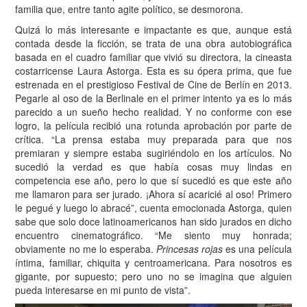
familia que, entre tanto agite político, se desmorona.
Quizá lo más interesante e impactante es que, aunque está
contada desde la ficción, se trata de una obra autobiográfica
basada en el cuadro familiar que vivió su directora, la cineasta
costarricense Laura Astorga. Esta es su ópera prima, que fue
estrenada en el prestigioso Festival de Cine de Berlín en 2013.
Pegarle al oso de la Berlinale en el primer intento ya es lo más
parecido a un sueño hecho realidad. Y no conforme con ese
logro, la película recibió una rotunda aprobación por parte de
crítica. “La prensa estaba muy preparada para que nos
premiaran y siempre estaba sugiriéndolo en los artículos. No
sucedió la verdad es que había cosas muy lindas en
competencia ese año, pero lo que sí sucedió es que este año
me llamaron para ser jurado. ¡Ahora sí acaricié al oso! Primero
le pegué y luego lo abracé”, cuenta emocionada Astorga, quien
sabe que solo doce latinoamericanos han sido jurados en dicho
encuentro cinematográfico. “Me siento muy honrada;
obviamente no me lo esperaba.
Princesas rojas
es una película
íntima, familiar, chiquita y centroamericana. Para nosotros es
gigante, por supuesto; pero uno no se imagina que alguien
pueda interesarse en mi punto de vista”.