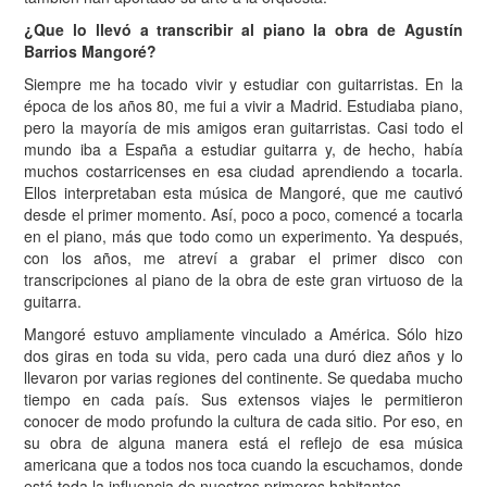
¿Que lo llevó a transcribir al piano la obra de Agustín
Barrios Mangoré?
Siempre me ha tocado vivir y estudiar con guitarristas. En la
época de los años 80, me fui a vivir a Madrid. Estudiaba piano,
pero la mayoría de mis amigos eran guitarristas. Casi todo el
mundo iba a España a estudiar guitarra y, de hecho, había
muchos costarricenses en esa ciudad aprendiendo a tocarla.
Ellos interpretaban esta música de Mangoré, que me cautivó
desde el primer momento. Así, poco a poco, comencé a tocarla
en el piano, más que todo como un experimento. Ya después,
con los años, me atreví a grabar el primer disco con
transcripciones al piano de la obra de este gran virtuoso de la
guitarra.
Mangoré estuvo ampliamente vinculado a América. Sólo hizo
dos giras en toda su vida, pero cada una duró diez años y lo
llevaron por varias regiones del continente. Se quedaba mucho
tiempo en cada país. Sus extensos viajes le permitieron
conocer de modo profundo la cultura de cada sitio. Por eso, en
su obra de alguna manera está el reflejo de esa música
americana que a todos nos toca cuando la escuchamos, donde
está toda la influencia de nuestros primeros habitantes.