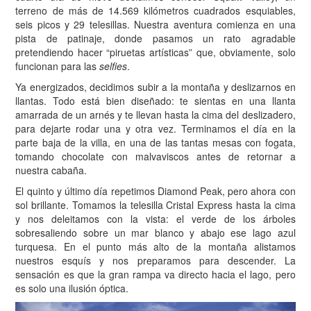
terreno de más de 14.569 kilómetros cuadrados esquiables,
seis picos y 29 telesillas. Nuestra aventura comienza en una
pista de patinaje, donde pasamos un rato agradable
pretendiendo hacer “piruetas artísticas” que, obviamente, solo
funcionan para las
selfies
.
Ya energizados, decidimos subir a la montaña y deslizarnos en
llantas. Todo está bien diseñado: te sientas en una llanta
amarrada de un arnés y te llevan hasta la cima del deslizadero,
para dejarte rodar una y otra vez. Terminamos el día en la
parte baja de la villa, en una de las tantas mesas con fogata,
tomando chocolate con malvaviscos antes de retornar a
nuestra cabaña.
El quinto y último día repetimos Diamond Peak, pero ahora con
sol brillante. Tomamos la telesilla Cristal Express hasta la cima
y nos deleitamos con la vista: el verde de los árboles
sobresaliendo sobre un mar blanco y abajo ese lago azul
turquesa. En el punto más alto de la montaña alistamos
nuestros esquís y nos preparamos para descender. La
sensación es que la gran rampa va directo hacia el lago, pero
es solo una ilusión óptica.