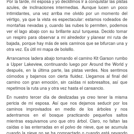
Por la tarde, mi esposa y yo decidimos ir a conquistar las pistas
azules, de inclinaciones intermedias. Aunque lucen un poco
intimidantes, una vez arriba me olvido por un momento del
vértigo, ya que la vista es espectacular: estamos rodeados de
montañas nevadas y, cuando las nubes lo permiten, podemos
ver el lago abajo con su brillante azul turquesa. Decido tomar
un respiro para observar a mi alrededor y planear mi ruta de
bajada, porque hay más de seis caminos que se bifurcan una y
otra vez. Es útil mi mapa de bolsillo.
Arrancamos ladera abajo tomando el camino Kit Garson rumbo
a Upper Lakeview, continuando luego por Around the World y
después, en la última parte, las pistas verdes. Nos sentimos
cómodos y bajamos con cierta fluidez. Llegamos al final del
camino con gran emoción, sin caídas ni sobresaltos, así que
repetimos la ruta una y otra vez hasta el cansancio.
En nuestro tercer día de deslizadas ya creo tener la misma
pericia de mi esposa. Así que nos dejamos seducir por los
caminos improvisados en medio de los árboles y nos
adentramos en el bosque practicando pequeños saltos
mientras esquivamos uno que otro árbol. Claro, no faltan las
caídas o las enterradas en el polvo de nieve, que se acumula
cuando la nieve no se ha compactado o cuando está nevando