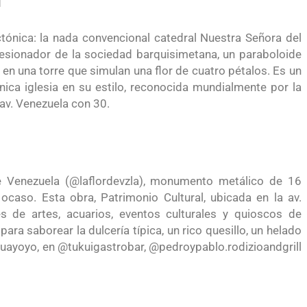
l
ectónica: la nada convencional catedral Nuestra Señora del
esionador de la sociedad barquisimetana, un paraboloide
 en una torre que simulan una flor de cuatro pétalos. Es un
nica iglesia en su estilo, reconocida mundialmente por la
 av. Venezuela con 30.
de Venezuela (@laflordevzla), monumento metálico de 16
ocaso. Esta obra, Patrimonio Cultural, ubicada en la av.
s de artes, acuarios, eventos culturales y quioscos de
para saborear la dulcería típica, un rico quesillo, un helado
 guayoyo, en @tukuigastrobar, @pedroypablo.rodizioandgrill