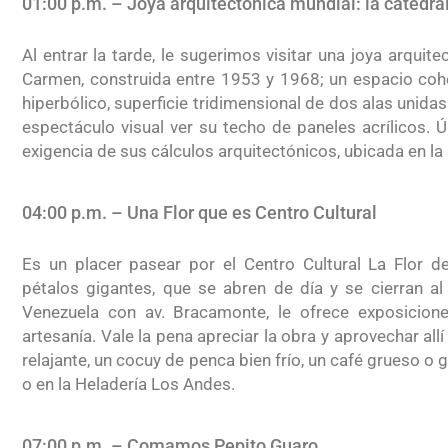
01:00 p.m. – Joya arquitectónica mundial: la catedra
Al entrar la tarde, le sugerimos visitar una joya arquit
Carmen, construida entre 1953 y 1968; un espacio coh
hiperbólico, superficie tridimensional de dos alas unidas
espectáculo visual ver su techo de paneles acrílicos. Ú
exigencia de sus cálculos arquitectónicos, ubicada en la
04:00 p.m. – Una Flor que es Centro Cultural
Es un placer pasear por el Centro Cultural La Flor 
pétalos gigantes, que se abren de día y se cierran al 
Venezuela con av. Bracamonte, le ofrece exposicione
artesanía. Vale la pena apreciar la obra y aprovechar allí 
relajante, un cocuy de penca bien frío, un café grueso o
o en la Heladería Los Andes.
07:00 p.m. – Comamos Pepito Guaro