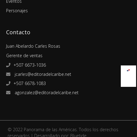
Eventos
Personajes
Contacto
Juan Abelardo Carles Rosas
Gerente de ventas
+507 6673-1036
jcarles@editoradelcaribe.net
+507 6678-1083
agonzalez@editoradelcaribe.net
© 2022 Panorama de las Américas. Todos los derechos
reservados | Desarrollado por:
Bluetide