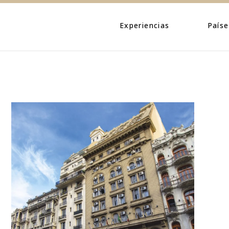
Eventos
Caribe
Personajes
Centroamé
Experiencias
Paíse
Naturaleza
Norteamé
Urbano
Suraméric
Eventos
Caribe
Cultura
Personajes
Centroa
Naturaleza
Norteam
Urbano
Suramér
Cultura