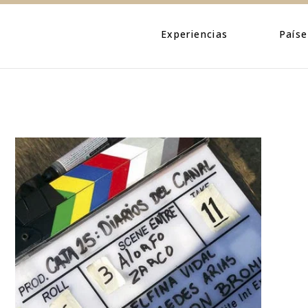
Eventos
Caribe
Personajes
Centroamé
Experiencias
Paíse
Naturaleza
Norteamé
Urbano
Suraméric
Eventos
Caribe
Cultura
Personajes
Centroa
Naturaleza
Norteam
Urbano
Suramér
Cultura