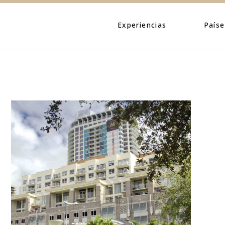
Eventos
Caribe
Personajes
Centroamé
Experiencias
Paíse
Naturaleza
Norteamé
Urbano
Suraméric
Eventos
Caribe
Cultura
Personajes
Centroa
Naturaleza
Norteam
Urbano
Suramér
Cultura