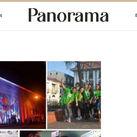
rica
s
rica
a
mérica
érica
ica