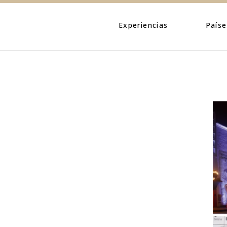
Eventos
Caribe
Personajes
Centroamé
Experiencias
Paíse
Naturaleza
Norteamé
Urbano
Suraméric
Eventos
Caribe
Cultura
Personajes
Centroa
Naturaleza
Norteam
Urbano
Suramér
Cultura