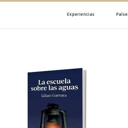
Eventos
Caribe
Personajes
Centroamé
Experiencias
Paíse
Naturaleza
Norteamé
Urbano
Suraméric
Eventos
Caribe
Cultura
Personajes
Centroa
Naturaleza
Norteam
Urbano
Suramér
Cultura