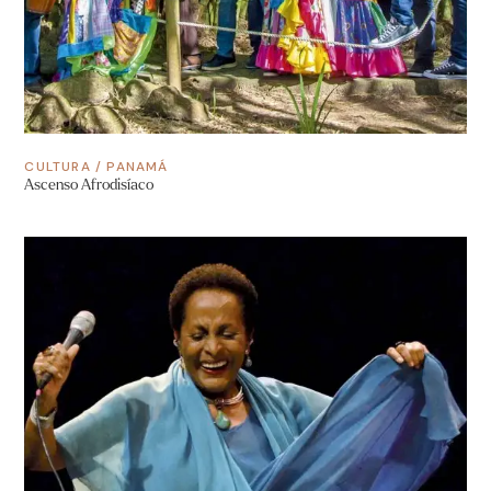
CULTURA
/
PANAMÁ
Ascenso Afrodisíaco