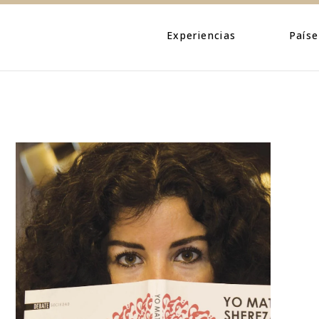
Eventos
Caribe
Personajes
Centroamé
Experiencias
Paíse
Naturaleza
Norteamé
Urbano
Suraméric
Eventos
Caribe
Cultura
Personajes
Centroa
Naturaleza
Norteam
Urbano
Suramér
Cultura