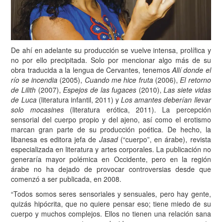
De ahí en adelante su producción se vuelve intensa, prolífica y
no por ello precipitada. Solo por mencionar algo más de su
obra traducida a la lengua de Cervantes, tenemos
Allí donde el
río se incendia
(2005),
Cuando me hice fruta
(2006),
El retorno
de Lilith
(2007),
Espejos de las fugaces
(2010),
Las siete vidas
de Luca
(literatura infantil, 2011) y
Los amantes deberían llevar
solo mocasines
(literatura erótica, 2011). La percepción
sensorial del cuerpo propio y del ajeno, así como el erotismo
marcan gran parte de su producción poética. De hecho, la
libanesa es editora jefa de
Jasad
(“cuerpo”, en árabe), revista
especializada en literatura y artes corporales. La publicación no
generaría mayor polémica en Occidente, pero en la región
árabe no ha dejado de provocar controversias desde que
comenzó a ser publicada, en 2008.
“Todos somos seres sensoriales y sensuales, pero hay gente,
quizás hipócrita, que no quiere pensar eso; tiene miedo de su
cuerpo y muchos complejos. Ellos no tienen una relación sana