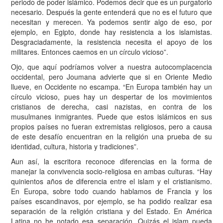
periodo de poder islámico. Podemos decir que es un purgatorio
necesario. Después la gente entenderá que no es el futuro que
necesitan y merecen. Ya podemos sentir algo de eso, por
ejemplo, en Egipto, donde hay resistencia a los islamistas.
Desgraciadamente, la resistencia necesita el apoyo de los
militares. Entonces caemos en un círculo vicioso”.
Ojo, que aquí podríamos volver a nuestra autocomplacencia
occidental, pero Joumana advierte que si en Oriente Medio
llueve, en Occidente no escampa. “En Europa también hay un
círculo vicioso, pues hay un despertar de los movimientos
cristianos de derecha, casi nazistas, en contra de los
musulmanes inmigrantes. Puede que estos islámicos en sus
propios países no fueran extremistas religiosos, pero a causa
de este desafío encuentran en la religión una prueba de su
identidad, cultura, historia y tradiciones”.
Aun así, la escritora reconoce diferencias en la forma de
manejar la convivencia socio-religiosa en ambas culturas. “Hay
quinientos años de diferencia entre el islam y el cristianismo.
En Europa, sobre todo cuando hablamos de Francia y los
países escandinavos, por ejemplo, se ha podido realizar esa
separación de la religión cristiana y del Estado. En América
Latina no he notado esa separación. Quizás el islam pueda