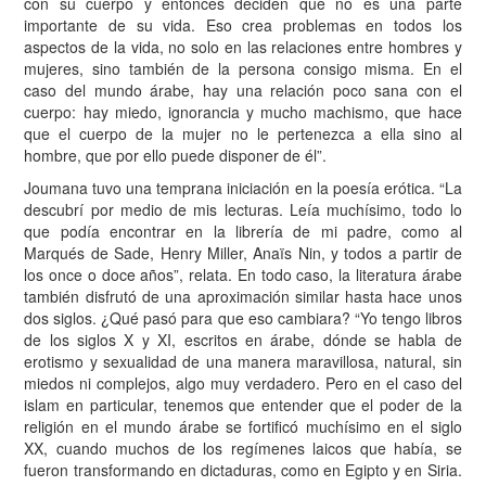
con su cuerpo y entonces deciden que no es una parte
importante de su vida. Eso crea problemas en todos los
aspectos de la vida, no solo en las relaciones entre hombres y
mujeres, sino también de la persona consigo misma. En el
caso del mundo árabe, hay una relación poco sana con el
cuerpo: hay miedo, ignorancia y mucho machismo, que hace
que el cuerpo de la mujer no le pertenezca a ella sino al
hombre, que por ello puede disponer de él”.
Joumana tuvo una temprana iniciación en la poesía erótica. “La
descubrí por medio de mis lecturas. Leía muchísimo, todo lo
que podía encontrar en la librería de mi padre, como al
Marqués de Sade, Henry Miller, Anaïs Nin, y todos a partir de
los once o doce años”, relata. En todo caso, la literatura árabe
también disfrutó de una aproximación similar hasta hace unos
dos siglos. ¿Qué pasó para que eso cambiara? “Yo tengo libros
de los siglos X y XI, escritos en árabe, dónde se habla de
erotismo y sexualidad de una manera maravillosa, natural, sin
miedos ni complejos, algo muy verdadero. Pero en el caso del
islam en particular, tenemos que entender que el poder de la
religión en el mundo árabe se fortificó muchísimo en el siglo
XX, cuando muchos de los regímenes laicos que había, se
fueron transformando en dictaduras, como en Egipto y en Siria.