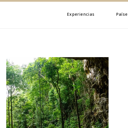
Eventos
Caribe
Personajes
Centroamé
Experiencias
Paíse
Naturaleza
Norteamé
Urbano
Suraméric
Eventos
Caribe
Cultura
Personajes
Centroa
Naturaleza
Norteam
Urbano
Suramér
Cultura