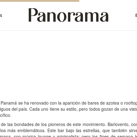
rica
s
rica
a
mérica
érica
ica
 Panamá se ha renovado con la aparición de bares de azotea o roofto
tiguos del país. Cada uno tiene su estilo, pero todos gozan de una vist
ífico.
r de las bondades de los pioneros de este movimiento. Barlovento, co
los más emblemáticos. Este bar bajo las estrellas, que también sirv
emana, con música lounge y minimalista; pero los fines de semana l