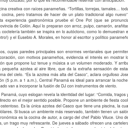
tá muy cotizado, por lo que es recomendable reservar con anticipación.
na creativa con raíces panameñas. “Tortillas, torrejas, tamales… tod
 cocina, pero tratamos de hacer de un plato tradicional algo nuevo”
esta experiencia gastronómica pruebe el One Pot (que se pronunci
provincia de Colón. Aquí lo preparan con arroz, pulpo, camarón, arañita
coctelería también se inspira en lo autóctono, como lo demuestran e
o!) y el Eusebio A. Morales, en honor al escritor y político panameñ
sos, cuyas paredes principales son enormes ventanales que permite
ecoración, con motivos panameños, evidencia el interés en mostrar l
ión que propone luz tenue y música a un volumen moderado. Y arrib
a pequeña azotea al aire libre, que da la extraña sensación de esta
a del cielo. “Es la azotea más alta del Casco”, aclara orgulloso Jos
ción (5 p.m. a 1 a.m.), Central Panamá es ideal para arrancar la noche
do van a incorporar la fusión de DJ con instrumentos de viento.
a Panamá, cuyo eslogan revela la identidad del lugar: “Comida, tragos 
directo en el mejor sentido posible. Propone un ambiente de fiesta cool
r ostentoso. Es la única azotea del Casco que tiene una piscina, la cua
ólares. Si busca un ambiente más reservado, también tienen un saló
ronómica es la cocina de autor, a cargo del chef Pablo Viluce. Uno d
jos, un trago muy refrescante. De jueves a sábado ofrecen una carteler