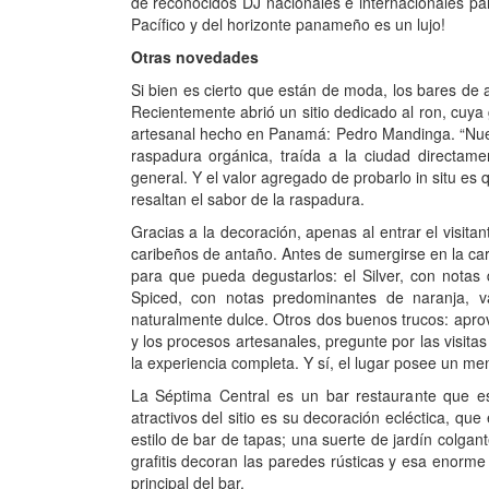
de reconocidos DJ nacionales e internacionales par
Pacífico y del horizonte panameño es un lujo!
Otras novedades
Si bien es cierto que están de moda, los bares de 
Recientemente abrió un sitio dedicado al ron, cuya
artesanal hecho en Panamá: Pedro Mandinga. “Nues
raspadura orgánica, traída a la ciudad directamen
general. Y el valor agregado de probarlo in situ es
resaltan el sabor de la raspadura.
Gracias a la decoración, apenas al entrar el visita
caribeños de antaño. Antes de sumergirse en la car
para que pueda degustarlos: el Silver, con notas
Spiced, con notas predominantes de naranja, va
naturalmente dulce. Otros dos buenos trucos: aprov
y los procesos artesanales, pregunte por las visitas
la experiencia completa. Y sí, el lugar posee un m
La Séptima Central es un bar restaurante que 
atractivos del sitio es su decoración ecléctica, que
estilo de bar de tapas; una suerte de jardín colg
grafitis decoran las paredes rústicas y esa enorme
principal del bar.