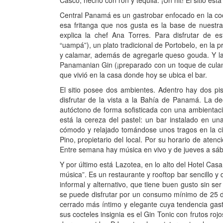
Casco, hecho con ron y tequila. ¡Un hit! El sitio es
Central Panamá es un gastrobar enfocado en la coci
esa fritanga que nos gusta es la base de nuestra
explica la chef Ana Torres. Para disfrutar de 
“uampá”), un plato tradicional de Portobelo, en la 
y calamar, además de agregarle queso gouda. Y la 
Panamanian Gin (¡preparado con un toque de culantr
que vivió en la casa donde hoy se ubica el bar.
El sitio posee dos ambientes. Adentro hay dos pi
disfrutar de la vista a la Bahía de Panamá. La d
autóctono de forma sofisticada con una ambientac
está la cereza del pastel: un bar instalado en un
cómodo y relajado tomándose unos tragos en la cim
Pino, propietario del local. Por su horario de aten
Entre semana hay música en vivo y de jueves a sába
Y por último está Lazotea, en lo alto del Hotel Cas
música”. Es un restaurante y rooftop bar sencillo y 
informal y alternativo, que tiene buen gusto sin se
se puede disfrutar por un consumo mínimo de 25 d
cerrado más íntimo y elegante cuya tendencia gast
sus cocteles insignia es el Gin Tonic con frutos ro