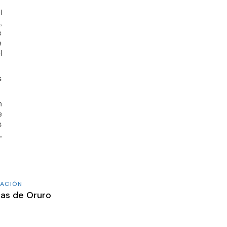
l
,
e
e
l
s
n
e
s
,
CACIÓN
adas de Oruro