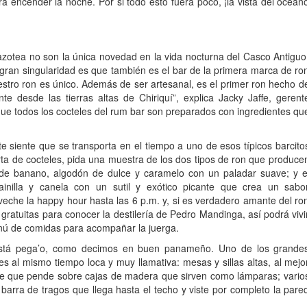
a encender la noche. Por si todo esto fuera poco, ¡la vista del océan
azotea no son la única novedad en la vida nocturna del Casco Antiguo
 gran singularidad es que también es el bar de la primera marca de ro
tro ron es único. Además de ser artesanal, es el primer ron hecho d
te desde las tierras altas de Chiriquí”, explica Jacky Jaffe, gerent
 que todos los cocteles del rum bar son preparados con ingredientes qu
nte siente que se transporta en el tiempo a uno de esos típicos barcito
ta de cocteles, pida una muestra de los dos tipos de ron que produce
 de banano, algodón de dulce y caramelo con un paladar suave; y e
inilla y canela con un sutil y exótico picante que crea un sabo
eche la happy hour hasta las 6 p.m. y, si es verdadero amante del ro
 gratuitas para conocer la destilería de Pedro Mandinga, así podrá vivi
enú de comidas para acompañar la juerga.
está pega’o, como decimos en buen panameño. Uno de los grande
 es al mismo tiempo loca y muy llamativa: mesas y sillas altas, al mejo
ante que pende sobre cajas de madera que sirven como lámparas; vario
 barra de tragos que llega hasta el techo y viste por completo la pare