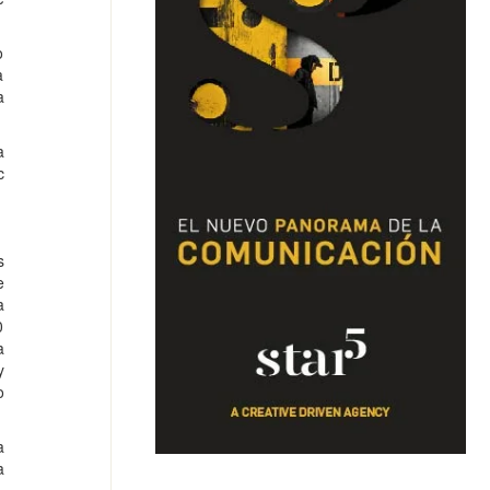
o
a
a
a
c
s
e
a
0
a
y
o
a
a