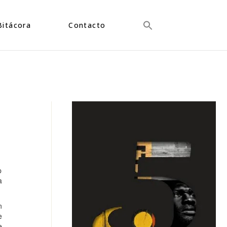
Bitácora
Contacto
p
a
n
e
e