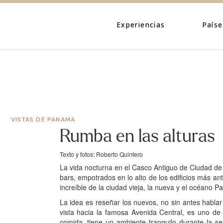
Eventos
Caribe
Personajes
Centroamé
Experiencias
Paíse
Naturaleza
Norteamé
Urbano
Suraméric
Eventos
Caribe
Cultura
Personajes
Centroa
Naturaleza
Norteam
VISTAS DE PANAMA
Urbano
Suramér
Rumba en las alturas
Cultura
Texto y fotos: Roberto Quintero
La vida nocturna en el Casco Antiguo de Ciudad de
bars, empotrados en lo alto de los edificios más an
increíble de la ciudad vieja, la nueva y el océano Pac
La idea es reseñar los nuevos, no sin antes habla
vista hacia la famosa Avenida Central, es uno de 
comida, tiene un ambiente tranquilo durante la s