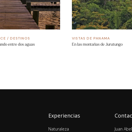
ICE
/
DESTINOS
VISTAS DE PANAMA
undo entre dos aguas
En las montañas de Jurutungo
Experiencias
Conta
Naturaleza
Juan Abe