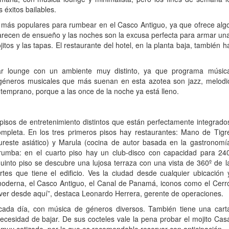
 éxitos bailables.
ios más populares para rumbear en el Casco Antiguo, ya que ofrece alg
 parecen de ensueño y las noches son la excusa perfecta para armar un
itos y las tapas. El restaurante del hotel, en la planta baja, también h
ar lounge con un ambiente muy distinto, ya que programa músic
 géneros musicales que más suenan en esta azotea son jazz, melodi
temprano, porque a las once de la noche ya está lleno.
 pisos de entretenimiento distintos que están perfectamente integrado
ompleta. En los tres primeros pisos hay restaurantes: Mano de Tigr
ureste asiático) y Marula (cocina de autor basada en la gastronomí
 rumba: en el cuarto piso hay un club-disco con capacidad para 24
quinto piso se descubre una lujosa terraza con una vista de 360º de l
tes que tiene el edificio. Ves la ciudad desde cualquier ubicación 
 moderna, el Casco Antiguo, el Canal de Panamá, iconos como el Cerr
 ver desde aquí”, destaca Leonardo Herrera, gerente de operaciones.
 cada día, con música de géneros diversos. También tiene una cart
necesidad de bajar. De sus cocteles vale la pena probar el mojito Cas