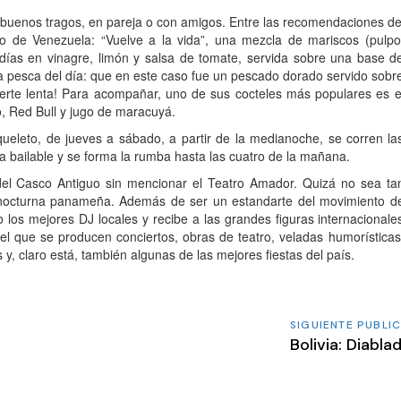
 buenos tragos, en pareja o con amigos. Entre las recomendaciones de
ero de Venezuela: “Vuelve a la vida”, una mezcla de mariscos (pulpo
ías en vinagre, limón y salsa de tomate, servida sobre una base d
, la pesca del día: que en este caso fue un pescado dorado servido sobr
muerte lenta! Para acompañar, uno de sus cocteles más populares es e
o, Red Bull y jugo de maracuyá.
ueleto, de jueves a sábado, a partir de la medianoche, se corren la
 bailable y se forma la rumba hasta las cuatro de la mañana.
del Casco Antiguo sin mencionar el Teatro Amador. Quizá no sea ta
n nocturna panameña. Además de ser un estandarte del movimiento d
los mejores DJ locales y recibe a las grandes figuras internacionale
el que se producen conciertos, obras de teatro, veladas humorísticas
y, claro está, también algunas de las mejores fiestas del país.
SIGUIENTE PUBLI
Bolivia: Diabl