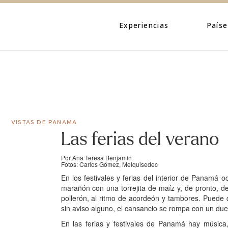
Eventos
Caribe
Personajes
Centroamé
Experiencias
Paíse
Naturaleza
Norteamé
Urbano
Suraméric
Eventos
Caribe
Cultura
Personajes
Centroa
Naturaleza
Norteam
VISTAS DE PANAMA
Urbano
Suramér
Las ferias del verano
Cultura
Por Ana Teresa Benjamín
Fotos: Carlos Gómez, Melquisedec
En los festivales y ferias del interior de Panamá
marañón con una torrejita de maíz y, de pronto, 
pollerón, al ritmo de acordeón y tambores. Puede 
sin aviso alguno, el cansancio se rompa con un due
En las ferias y festivales de Panamá hay música,