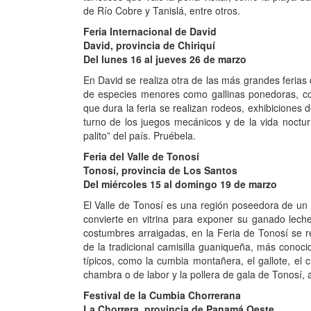
de Río Cobre y Tanislá, entre otros.
Feria Internacional de David
David, provincia de Chiriquí
Del lunes 16 al jueves 26 de marzo
En David se realiza otra de las más grandes ferias
de especies menores como gallinas ponedoras, cod
que dura la feria se realizan rodeos, exhibiciones 
turno de los juegos mecánicos y de la vida noctur
palito” del país. Pruébela.
Feria del Valle de Tonosí
Tonosí, provincia de Los Santos
Del miércoles 15 al domingo 19 de marzo
El Valle de Tonosí es una región poseedora de un pa
convierte en vitrina para exponer su ganado lech
costumbres arraigadas, en la Feria de Tonosí se 
de la tradicional camisilla guaniqueña, más conoc
típicos, como la cumbia montañera, el gallote, el 
chambra o de labor y la pollera de gala de Tonosí, a
Festival de la Cumbia Chorrerana
La Chorrera, provincia de Panamá Oeste