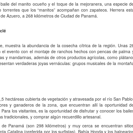
 baile del manito ocueño y el toque de la mejoranera, una especie d
s o torrentes que los “manitos” acompañan con zapateos. Herrera est
la de Azuero, a 268 kilómetros de Ciudad de Panamá.
clé
, muestra la abundancia de la cosecha cítrica de la región. Unas 2
 el evento con el montaje de ranchos hechos con pencas de palma 
jas y mandarinas, además de otros productos agrícolas, como plátano
presentan verdaderas joyas vernáculas: grupos musicales de la montañ
5 hectáreas cubierta de vegetación y atravesada por el río San Pablo
ctores y ganaderos de la zona, que encuentran allí la oportunidad d
Para los visitantes, es la oportunidad de disfrutar y conocer los baile
s tradicionales, y comprar algún recuerdillo artesanal.
 de Panamá (son 298 kilómetros) y muy cerca se encuentran sitio
anta Catalina (preferida por los surfistas), Bahía Honda y los balneario