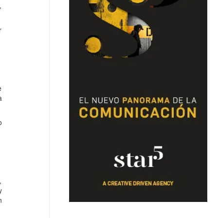
,
r
e
a
o
,
y
n