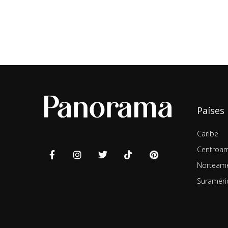
Países
Caribe
Centroam
Norteamé
Suraméri