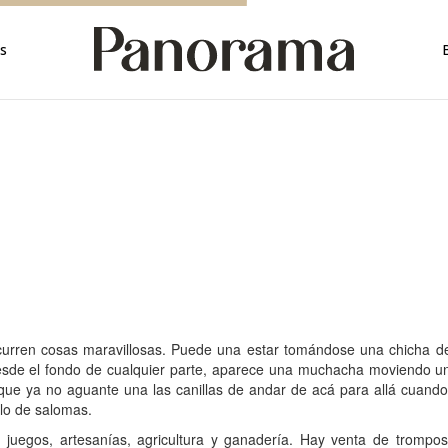
rica
s
rica
a
mérica
érica
ica
 ocurren cosas maravillosas. Puede una estar tomándose una chicha d
desde el fondo de cualquier parte, aparece una muchacha moviendo u
que ya no aguante una las canillas de andar de acá para allá cuando
lo de salomas.
 juegos, artesanías, agricultura y ganadería. Hay venta de trompos