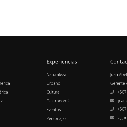
Experiencias
Conta
Naturaleza
Juan Abe
érica
Urbano
Gerente 
rica
Cultura
+507
jcarl
ca
Gastronomía
+507
Eventos
agon
Personajes