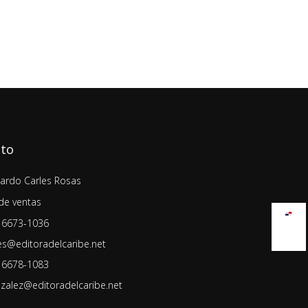
cto
lardo Carles Rosas
de ventas
 6673-1036
es@editoradelcaribe.net
 6678-1083
zalez@editoradelcaribe.net