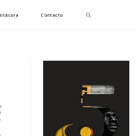
Bitácora
Contacto
e
n
,
,