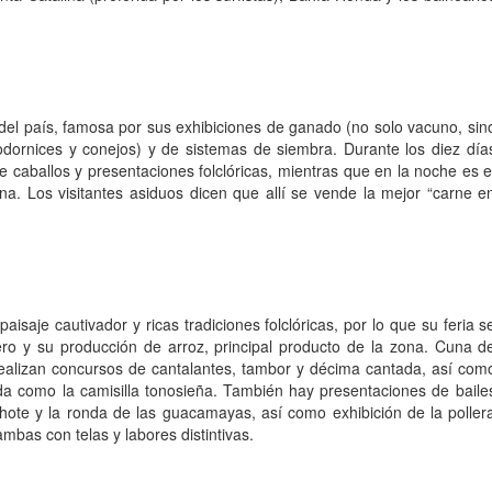
 del país, famosa por sus exhibiciones de ganado (no solo vacuno, sin
ornices y conejos) y de sistemas de siembra. Durante los diez día
de caballos y presentaciones folclóricas, mientras que en la noche es e
na. Los visitantes asiduos dicen que allí se vende la mejor “carne e
isaje cautivador y ricas tradiciones folclóricas, por lo que su feria s
ero y su producción de arroz, principal producto de la zona. Cuna d
realizan concursos de cantalantes, tambor y décima cantada, así com
ida como la camisilla tonosieña. También hay presentaciones de baile
chote y la ronda de las guacamayas, así como exhibición de la poller
mbas con telas y labores distintivas.