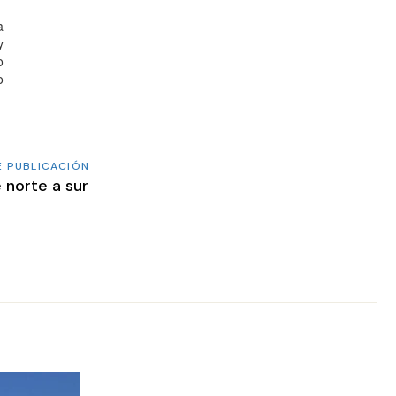
a
y
o
o
E PUBLICACIÓN
 norte a sur