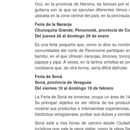
Ocú, en la provincia de Herrera, es famoso por el
guitarra con la que se ejecutan diferentes ritmo
ubicada en la zona central del país, en la penínsu
Feria de la Naranja
Churuquita Grande, Penonomé, provincia de Co
Del jueves 26 al domingo 29 de enero
Es una feria pequeña que, como lo dice su nombre
comunidades del norte de Penonomé participan en
bambú, en el que ofrecen naranjas, limones, toron
papaya y pipa. A veces, en la tarima artística se 
coclesana que, de otra forma, sería difícil disfrutar.
Feria de Soná
Soná, provincia de Veraguas
Del viernes 10 al domingo 19 de febrero
La Feria de Soná es inmensa: ocupa un área de 14,
Su principal objetivo es ser vitrina de los produ
mostrar sus productos e intercambiar experiencias. 
folclóricos veragüenses, probar sus dulces y comida
Soná está a tres horas de camino desde Ciudad
turísticos que vale la pena visitar, como la playa S