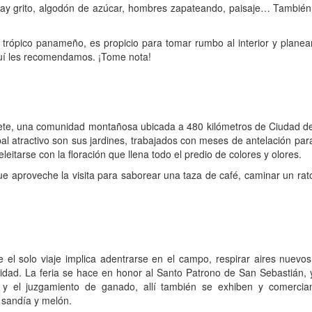
Hay grito, algodón de azúcar, hombres zapateando, paisaje… También
l trópico panameño, es propicio para tomar rumbo al interior y planea
aquí les recomendamos. ¡Tome nota!
quete, una comunidad montañosa ubicada a 480 kilómetros de Ciudad d
pal atractivo son sus jardines, trabajados con meses de antelación par
eitarse con la floración que llena todo el predio de colores y olores.
e aproveche la visita para saborear una taza de café, caminar un rat
 el solo viaje implica adentrarse en el campo, respirar aires nuevos
idad. La feria se hace en honor al Santo Patrono de San Sebastián, 
n y el juzgamiento de ganado, allí también se exhiben y comercia
 sandía y melón.