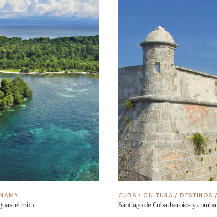
ANAMA
CUBA
/
CULTURA
/
DESTINOS
uas: el mito
Santiago de Cuba: heroica y comba