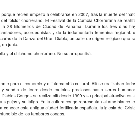
 porque recién empezó a celebrarse en 2007, tras la muerte del “ñat
 del folclor chorrerano. El Festival de la Cumbia Chorrerana se realiz
o, a 38 kilómetros de Ciudad de Panamá. Durante los tres días ha
ntadores, acordeonistas y de la indumentaria femenina regional: e
aras de la Danza del Gran Diablo, un baile de origen religioso que s
 en junio.
llo y el chicheme chorrerano. No se arrepentirá.
nte para el comercio y el intercambio cultural. Allí se realizaban feria
 y vendía de todo: desde metales preciosos hasta seres humano
 Diablos Congos se realiza allí desde 1999 y su principal atractivo es l
 sus pujos y su látigo. En la cultura congo representan al amo blanco, e
a conocer esta antigua ciudad fortificada española, la iglesia del Crist
confundible de los tambores congos.