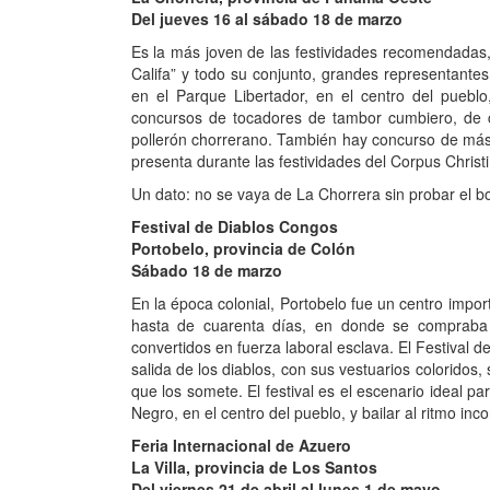
Del jueves 16 al sábado 18 de marzo
Es la más joven de las festividades recomendadas,
Califa” y todo su conjunto, grandes representantes
en el Parque Libertador, en el centro del puebl
concursos de tocadores de tambor cumbiero, de ca
pollerón chorrerano. También hay concurso de másc
presenta durante las festividades del Corpus Christi,
Un dato: no se vaya de La Chorrera sin probar el bo
Festival de Diablos Congos
Portobelo, provincia de Colón
Sábado 18 de marzo
En la época colonial, Portobelo fue un centro importa
hasta de cuarenta días, en donde se compraba
convertidos en fuerza laboral esclava. El Festival de
salida de los diablos, con sus vestuarios coloridos,
que los somete. El festival es el escenario ideal par
Negro, en el centro del pueblo, y bailar al ritmo in
Feria Internacional de Azuero
La Villa, provincia de Los Santos
Del viernes 21 de abril al lunes 1 de mayo