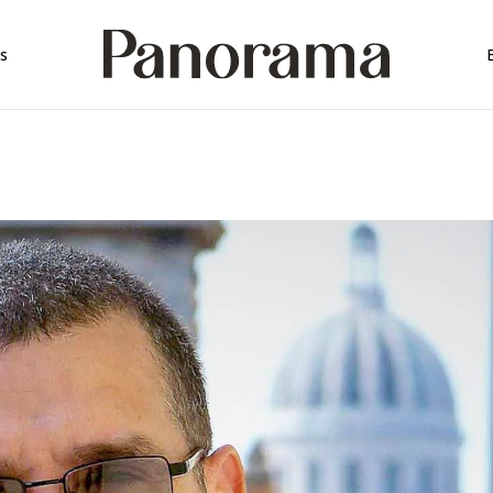
rica
s
rica
a
mérica
érica
ica