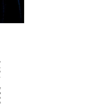
y
,
e
.
r
a
n
n