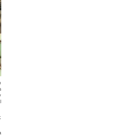
n
s
y
l
;
a