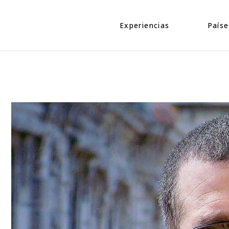
Eventos
Caribe
Personajes
Centroamé
Experiencias
Paíse
Naturaleza
Norteamé
Urbano
Suraméric
Eventos
Caribe
Cultura
Personajes
Centroa
Naturaleza
Norteam
Urbano
Suramér
Cultura