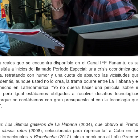
s reales que se encuentra disponible en el Canal IFF Panamá, es s
 sitúa a inicios del llamado Período Especial: una crisis económica qu
a, retratando con humor y una cuota de absurdo las vicisitudes qu
demás, aunque usted no lo crea, la trama ocurre entre La Habana y e
 hecho en Latinoamérica. “Yo no quería hacer una película ‘sobre e
pero igual estábamos obligados a resolver desafíos tecnológico
porque no contábamos con gran presupuesto ni con la tecnología qu
”.
an:
Los últimos gaiteros de La Habana
(2004), que obtuvo el Premi
 dioses rotos
(2008), seleccionada para representar a Cuba en lo
nternacionales, y
Bluechacha
(2012), pieza nominada al Latin Gramm