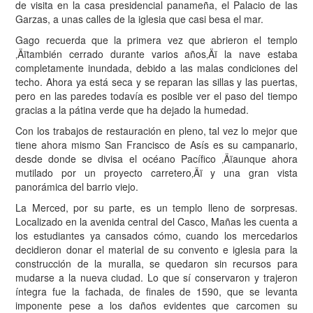
de visita en la casa presidencial panameña, el Palacio de las
Garzas, a unas calles de la iglesia que casi besa el mar.
Gago recuerda que la primera vez que abrieron el templo
‚Äïtambién cerrado durante varios años‚Äï la nave estaba
completamente inundada, debido a las malas condiciones del
techo. Ahora ya está seca y se reparan las sillas y las puertas,
pero en las paredes todavía es posible ver el paso del tiempo
gracias a la pátina verde que ha dejado la humedad.
Con los trabajos de restauración en pleno, tal vez lo mejor que
tiene ahora mismo San Francisco de Asís es su campanario,
desde donde se divisa el océano Pacífico ‚Äïaunque ahora
mutilado por un proyecto carretero‚Äï y una gran vista
panorámica del barrio viejo.
La Merced, por su parte, es un templo lleno de sorpresas.
Localizado en la avenida central del Casco, Mañas les cuenta a
los estudiantes ya cansados cómo, cuando los mercedarios
decidieron donar el material de su convento e iglesia para la
construcción de la muralla, se quedaron sin recursos para
mudarse a la nueva ciudad. Lo que sí conservaron y trajeron
íntegra fue la fachada, de finales de 1590, que se levanta
imponente pese a los daños evidentes que carcomen su