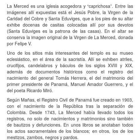
La Merced es una iglesia acogedora y “caprichosa”. Entre las
imágenes allí expuestas está el Jesús Pobre, la Virgen de la
Caridad del Cobre y Santa Eduviges, que a los pies de su altar
exhibe docenas de casitas colocadas allí por sus devotos
(Santa Eduviges es la patrona de las casas). En el altar se
conserva la imagen original de la Virgen de La Merced, donada
por Felipe V.
Uno de los sitios más interesantes del templo es su museo
eclesiástico, en el área de la sacristía. Allí se exhiben atriles,
crucifijos, candelabros y báculos de los siglos XVIII y XIX,
además de documentos históricos como el registro del
nacimiento del general Tomás Herrera, el del matrimonio del
primer presidente de Panamá, Manuel Amador Guerrero, y el
del poeta Ricardo Miró.
Según Mañas, el Registro Civil de Panamá fue creado en 1903,
con el nacimiento de la República tras la separación de
Colombia. Desde 1743, La Merced había llevado todos los
registros, no solo de nacimientos y matrimonios sino también
de bautizos y defunciones. En unos libros se anotaban todos
los actos sacramentales de los blancos; en otros, los de los
mestizos, zambos, negros y pardos.