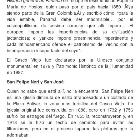
Historia general de Panamá
se recoge el testimonio de Eugenio
María de Hostos, quien pasó por el país hacia 1850 ‚Äïya
siendo parte de la Gran Colombia‚Äï y escribió cómo, “para la
vida estable, Panamá debe ser inadmisible… por el
cosmopolitismo de pésimo carácter que allí impera… El
europeo impone las impertinencias de su civilización
jactanciosa; el yankee impone preeminencia impertinente y
cada latinoamericano ofende el patriotismo del vecino con la
intemperancia insoportable del suyo”.
El Casco Viejo fue declarado por la Unesco conjunto
monumental en 1976 y Patrimonio Histórico de la Humanidad
en 1997.
San Felipe Neri y San José
Quien no sabe que está allí, no la encuentra. San Felipe Neri
es una iglesia diminuta de estilo afrancesado a un costado de
la Plaza Bolívar, la zona más turística del Casco Viejo. La
iglesia original fue construida en 1688, pero en 1732 y 1756
sufrió los estragos del fuego. En 1855 la reconstruyeron y, en
1913 se le hizo un techo de cemento para evitar las
filtraciones, pero en el proceso taparon las pinturas que la
adornaban.