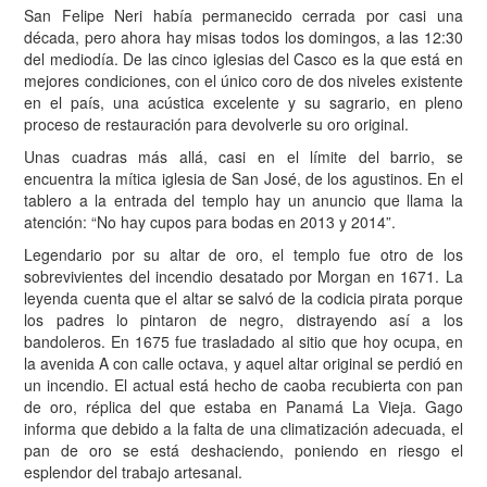
San Felipe Neri había permanecido cerrada por casi una
década, pero ahora hay misas todos los domingos, a las 12:30
del mediodía. De las cinco iglesias del Casco es la que está en
mejores condiciones, con el único coro de dos niveles existente
en el país, una acústica excelente y su sagrario, en pleno
proceso de restauración para devolverle su oro original.
Unas cuadras más allá, casi en el límite del barrio, se
encuentra la mítica iglesia de San José, de los agustinos. En el
tablero a la entrada del templo hay un anuncio que llama la
atención: “No hay cupos para bodas en 2013 y 2014”.
Legendario por su altar de oro, el templo fue otro de los
sobrevivientes del incendio desatado por Morgan en 1671. La
leyenda cuenta que el altar se salvó de la codicia pirata porque
los padres lo pintaron de negro, distrayendo así a los
bandoleros. En 1675 fue trasladado al sitio que hoy ocupa, en
la avenida A con calle octava, y aquel altar original se perdió en
un incendio. El actual está hecho de caoba recubierta con pan
de oro, réplica del que estaba en Panamá La Vieja. Gago
informa que debido a la falta de una climatización adecuada, el
pan de oro se está deshaciendo, poniendo en riesgo el
esplendor del trabajo artesanal.