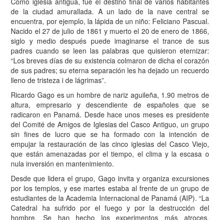
Como iglesia antigua, fue el destino final de varios habitantes
de la ciudad amurallada. A un lado de la nave central se
encuentra, por ejemplo, la lápida de un niño: Feliciano Pascual.
Nacido el 27 de julio de 1861 y muerto el 20 de enero de 1866,
siglo y medio después puede imaginarse el trance de sus
padres cuando se leen las palabras que quisieron eternizar:
“Los breves días de su existencia colmaron de dicha el corazón
de sus padres; su eterna separación les ha dejado un recuerdo
lleno de tristeza i de lágrimas”.
Ricardo Gago es un hombre de nariz aguileña, 1.90 metros de
altura, empresario y descendiente de españoles que se
radicaron en Panamá. Desde hace unos meses es presidente
del Comité de Amigos de Iglesias del Casco Antiguo, un grupo
sin fines de lucro que se ha formado con la intención de
empujar la restauración de las cinco iglesias del Casco Viejo,
que están amenazadas por el tiempo, el clima y la escasa o
nula inversión en mantenimiento.
Desde que lidera el grupo, Gago invita y organiza excursiones
por los templos, y ese martes estaba al frente de un grupo de
estudiantes de la Academia Internacional de Panamá (AIP). “La
Catedral ha sufrido por el fuego y por la destrucción del
hombre. Se han hecho los experimentos más atroces,