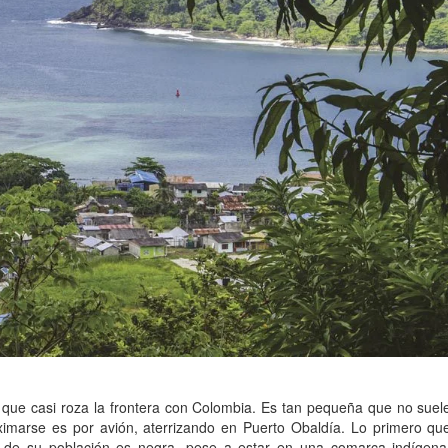
ue casi roza la frontera con Colombia. Es tan pequeña que no suel
imarse es por avión, aterrizando en Puerto Obaldía. Lo primero qu
ía de su población es negra, pese a estar en una comarca indígena