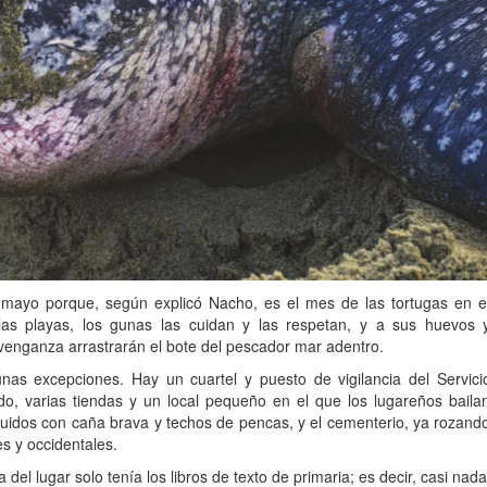
n mayo porque, según explicó Nacho, es el mes de las tortugas en e
llas playas, los gunas las cuidan y las respetan, y a sus huevos 
 venganza arrastrarán el bote del pescador mar adentro.
nas excepciones. Hay un cuartel y puesto de vigilancia del Servici
o, varias tiendas y un local pequeño en el que los lugareños baila
truidos con caña brava y techos de pencas, y el cementerio, ya rozand
s y occidentales.
el lugar solo tenía los libros de texto de primaria; es decir, casi nada