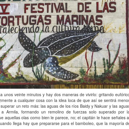
a unos veinte minutos y hay dos maneras de vivirlo: gritando eufóric
zmente a cualquier cosa con la idea loca de que así se sentirá meno
superar un reto más: las aguas de los ríos Baidy y Nakuar y las agua
a Armila, formando un remolino de fuerzas solo superado por l
ue aquellas olas como bien le parece, no; el capitán le hace señales a
uando llega hay que prepararse para el bamboleo, que la mayoría d