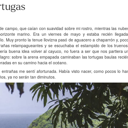
rtugas
s de campo, que caían con suavidad sobre mi rostro, mientras las nube
horizonte marino. Era un viernes de mayo y estaba recién llegada
lo. Muy pronto la tenue llovizna pasó de aguacero a chaparrón y, poc
 arañas relampagueantes y se escuchaba el estampido de los truenos
ería buena idea volver al cayuco, no fuera a ser que nos partiera u
milagro: sobre la arena empapada caminaban las tortugas baulas recié
eradas en su camino hacia el océano.
s entrañas me sentí afortunada. Había visto nacer, como pocos lo ha
os, ya no serán tan diminutos.