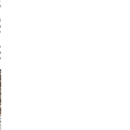
o
í
s
y
n
s
e