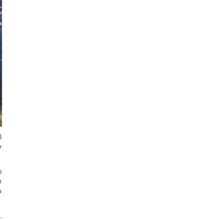
l
y
o
n
o
.