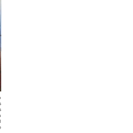
o
s
s
a
l
e