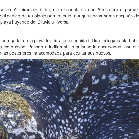
 alivio. Al mirar alrededor, me di cuenta de que Armila era el paraís
a y el sonido de un oleaje permanente, aunque pocas horas después de
laya huyendo del Diluvio universal.
 madrugada, en la playa frente a la comunidad. Una tortuga baula habí
do los huevos. Pesada e indiferente a quienes la observaban, con su
on las posteriores, la acomodaba para ocultar sus huevos.