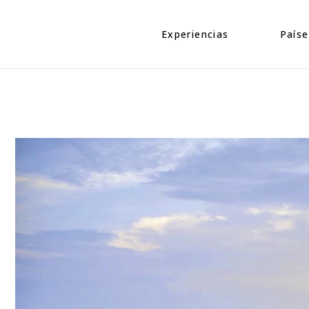
Eventos
Caribe
Personajes
Centroamé
Experiencias
Paíse
Naturaleza
Norteamé
Urbano
Suraméric
Eventos
Caribe
Cultura
Personajes
Centroa
Naturaleza
Norteam
Urbano
Suramér
Cultura