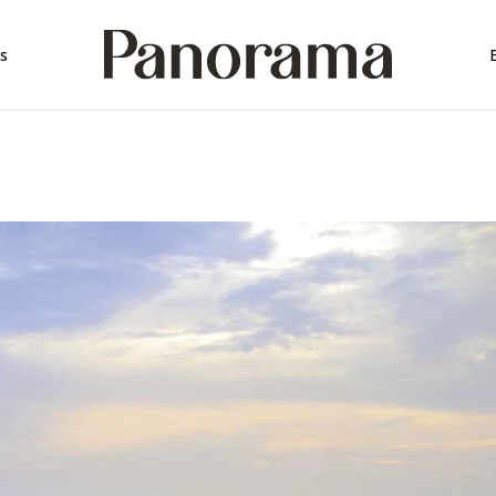
rica
s
rica
a
mérica
érica
ica