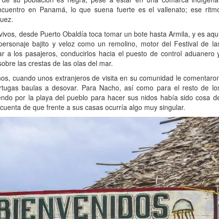
cuentro en Panamá, lo que suena fuerte es el vallenato; ese ritm
uez.
 vivos, desde Puerto Obaldía toca tomar un bote hasta Armila, y es aqu
rsonaje bajito y veloz como un remolino, motor del Festival de la
 a los pasajeros, conducirlos hacia el puesto de control aduanero 
obre las crestas de las olas del mar.
años, cuando unos extranjeros de visita en su comunidad le comentaro
rtugas baulas a desovar. Para Nacho, así como para el resto de lo
endo por la playa del pueblo para hacer sus nidos había sido cosa d
cuenta de que frente a sus casas ocurría algo muy singular.