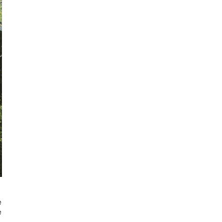
e
e
.