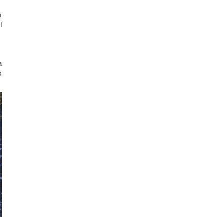
o
l
a
s