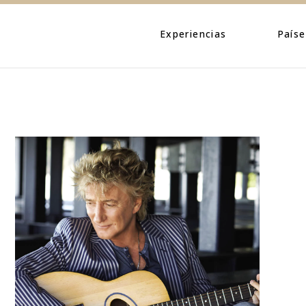
Eventos
Caribe
Personajes
Centroamé
Experiencias
Paíse
Naturaleza
Norteamé
Urbano
Suraméric
Eventos
Caribe
Cultura
Personajes
Centroa
Naturaleza
Norteam
Urbano
Suramér
Cultura