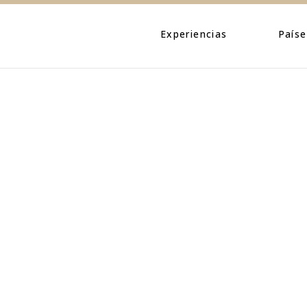
Eventos
Caribe
Personajes
Centroamé
Experiencias
Paíse
Naturaleza
Norteamé
Urbano
Suraméric
Eventos
Caribe
Cultura
Personajes
Centroa
Naturaleza
Norteam
Urbano
Suramér
Cultura