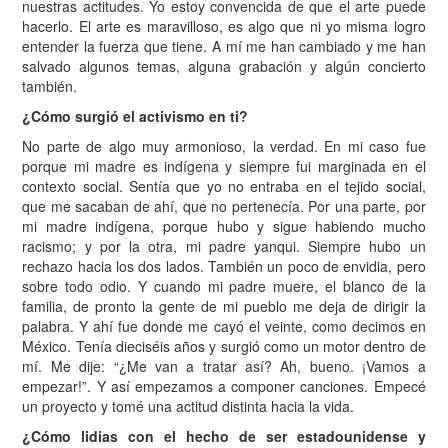
nuestras actitudes. Yo estoy convencida de que el arte puede
hacerlo. El arte es maravilloso, es algo que ni yo misma logro
entender la fuerza que tiene. A mí me han cambiado y me han
salvado algunos temas, alguna grabación y algún concierto
también.
¿Cómo surgió el activismo en ti?
No parte de algo muy armonioso, la verdad. En mi caso fue
porque mi madre es indígena y siempre fui marginada en el
contexto social. Sentía que yo no entraba en el tejido social,
que me sacaban de ahí, que no pertenecía. Por una parte, por
mi madre indígena, porque hubo y sigue habiendo mucho
racismo; y por la otra, mi padre yanqui. Siempre hubo un
rechazo hacia los dos lados. También un poco de envidia, pero
sobre todo odio. Y cuando mi padre muere, el blanco de la
familia, de pronto la gente de mi pueblo me deja de dirigir la
palabra. Y ahí fue donde me cayó el veinte, como decimos en
México. Tenía dieciséis años y surgió como un motor dentro de
mí. Me dije: “¿Me van a tratar así? Ah, bueno. ¡Vamos a
empezar!”. Y así empezamos a componer canciones. Empecé
un proyecto y tomé una actitud distinta hacia la vida.
¿Cómo lidias con el hecho de ser estadounidense y