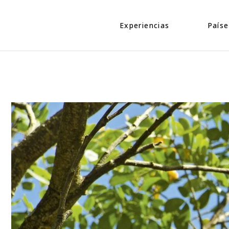
Eventos
Caribe
Personajes
Centroamé
Experiencias
Paíse
Naturaleza
Norteamé
Urbano
Suraméric
Eventos
Caribe
Cultura
Personajes
Centroa
Naturaleza
Norteam
Urbano
Suramér
Cultura