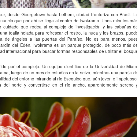
sur, desde Georgetown hasta Lethem, ciudad fronteriza con Brasil. L
anuncia que por ahí se llega al centro de Iwokrama. Unos minutos má
o cuidado que rodea al complejo de investigación y las cabañas d
una toalla helada para refrescar el rostro, la nuca y los brazos, pued
 la de ángeles a las puertas del Paraíso. No es para menos, pue
jardín del Edén. Iwokrama es un parque protegido, de poco más d
 internacional para buscar formas responsables de utilizar el bosqu
ido por el complejo. Un equipo científico de la Universidad de Miam
ama, luego de un mes de estudios en la selva, mientras una pareja d
uilidad del entorno mirando al río Esequibo que, aún joven e impetuoso
os del norte y convertirse en el río ancho, aparentemente sereno 