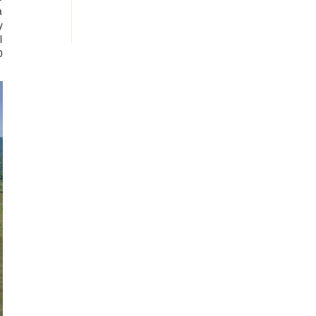
a
y
l
0