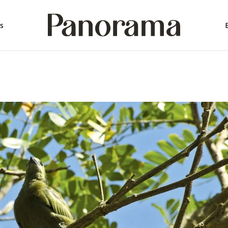
rica
s
rica
a
mérica
érica
ica