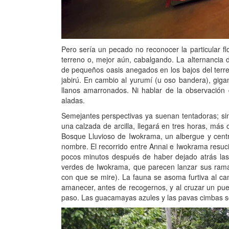
Pero sería un pecado no reconocer la particular f
terreno o, mejor aún, cabalgando. La alternancia d
de pequeños oasis anegados en los bajos del terren
jabirú. En cambio al yurumí (u oso bandera), giga
llanos amarronados. Ni hablar de la observación
aladas.
Semejantes perspectivas ya suenan tentadoras; si
una calzada de arcilla, llegará en tres horas, más
Bosque Lluvioso de Iwokrama, un albergue y centr
nombre. El recorrido entre Annai e Iwokrama resuci
pocos minutos después de haber dejado atrás las 
verdes de Iwokrama, que parecen lanzar sus ramas
con que se mire). La fauna se asoma furtiva al cam
amanecer, antes de recogernos, y al cruzar un puen
paso. Las guacamayas azules y las pavas cimbas sob