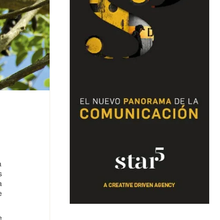
a
s
a
e
e