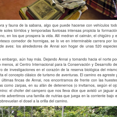
lora y fauna de la sabana, algo que puede hacerse con vehículos tod
e soles tórridos y temporadas lluviosas intensas propicia la formació
o, en los que prospera la vida. Allí medran el caimán, el chigüiro y e
ntesco comedor de hormigas, se lo ve en interminable carrera por lo
 de aves: los alrededores de Annai son hogar de unas 520 especie
n embargo, aún hay más. Dejando Annai y tomando hacia el norte po
 o menos, al Centro Internacional para la Conservación y Desarrollo de
o de investigaciones en el corazón de la reserva biológica del mism
ta el concepto clásico de turismo de aventuras. El camino es agreste 
últimas fincas de Annai, nos encontramos de frente con las hueste
 como zarpas, en su afán de detenernos (o invitarnos, según el oj
ino: el chofer del campero que nos lleva dice que avistó un jaguar a
te advertimos una familia de nutrias que juega en la corriente bajo e
revuelan el dosel a la orilla del camino.