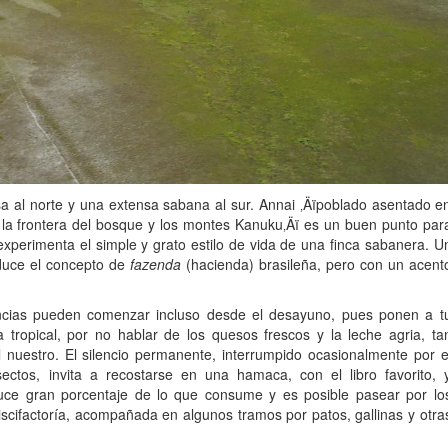
a al norte y una extensa sabana al sur. Annai ‚Äïpoblado asentado e
e la frontera del bosque y los montes Kanuku‚Äï es un buen punto par
e experimenta el simple y grato estilo de vida de una finca sabanera. U
duce el concepto de
fazenda
(hacienda) brasileña, pero con un acent
encias pueden comenzar incluso desde el desayuno, pues ponen a t
 tropical, por no hablar de los quesos frescos y la leche agria, ta
 nuestro. El silencio permanente, interrumpido ocasionalmente por e
ctos, invita a recostarse en una hamaca, con el libro favorito, 
uce gran porcentaje de lo que consume y es posible pasear por lo
piscifactoría, acompañada en algunos tramos por patos, gallinas y otra