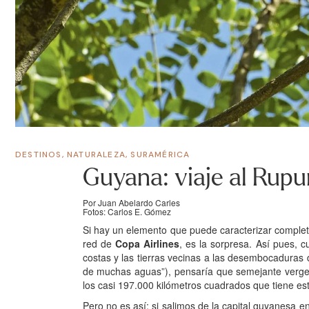
DESTINOS
,
NATURALEZA
,
SURAMÉRICA
Guyana: viaje al Rupu
Por Juan Abelardo Carles
Fotos: Carlos E. Gómez
Si hay un elemento que puede caracterizar comple
red de
Copa Airlines
, es la sorpresa. Así pues, 
costas y las tierras vecinas a las desembocaduras 
de muchas aguas”), pensaría que semejante vergel 
los casi 197.000 kilómetros cuadrados que tiene es
Pero no es así: si salimos de la capital guyanesa 