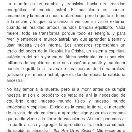
L
a muerte es un cambio y transición hacia otra realidad
energética: el mundo astral. El nacimiento es nuestro
amanecer y la muerte nuestro atardecer, pero la gente le teme
a la noche y lo que no alcanza a ver con su visión externa,
cuando en realidad ambos mundos brindan equilibrio. Nada
muere, todo se transforma porque todo es energía, y para
“ver” y entender el mundo astral, hay que aprender a sentir y
usar nuestra visión interna. Los ancestros representan un
tercio del poder de la filosofía Ifa Orisha, un sistema espiritual
autóctono del reino yoruba de África occidental, con unos cien
millones de seguidores, que nos enseñan a sentir y mantener
nuestro equilibrio a través de las fuerzas de la naturaleza
(orishas) y el mundo astral, que es donde reposa la sabiduría
ancestral.
No hay temor a la muerte, pero sí a morir antes de cumplir
nuestra misión o propósito de vida; de ahí la necesidad de
equilibrio entre nuestro mundo físico y nuestro mundo
emocional y espiritual. El cielo es la casa; la tierra, el mercado
de la vida, donde venimos a aprender algo y por eso creemos
que nadie viene a la tierra de vacaciones. Al morir podemos al
fin partir a casa y agregar lo aprendido al ya extenso cúmulo
de sabiduría ancestral.
¡Iba Ara Orun Kinkin!
¡Mis respetos a