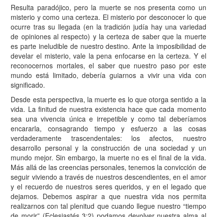
R
esulta paradójico, pero la muerte se nos presenta como un
misterio y como una certeza. El misterio por desconocer lo que
ocurre tras su llegada (en la tradición judía hay una variedad
de opiniones al respecto) y la certeza de saber que la muerte
es parte ineludible de nuestro destino. Ante la imposibilidad de
develar el misterio, vale la pena enfocarse en la certeza. Y el
reconocernos mortales, el saber que nuestro paso por este
mundo está limitado, debería guiarnos a vivir una vida con
significado.
Desde esta perspectiva, la muerte es lo que otorga sentido a la
vida. La finitud de nuestra existencia hace que cada momento
sea una vivencia única e irrepetible y como tal deberíamos
encararla, consagrando tiempo y esfuerzo a las cosas
verdaderamente trascendentales: los afectos, nuestro
desarrollo personal y la construcción de una sociedad y un
mundo mejor. Sin embargo, la muerte no es el final de la vida.
Más allá de las creencias personales, tenemos la convicción de
seguir viviendo a través de nuestros descendientes, en el amor
y el recuerdo de nuestros seres queridos, y en el legado que
dejamos. Debemos aspirar a que nuestra vida nos permita
realizarnos con tal plenitud que cuando llegue nuestro “tiempo
de morir” (Eclesiastés 3:2) podamos devolver nuestra alma al